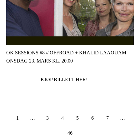
OK SESSIONS #8 // OFFROAD + KHALID LAAOUAM
ONSDAG 23. MARS KL. 20.00
KJØP BILLETT HER!
1
…
3
4
5
6
7
…
46