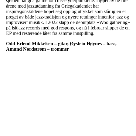
sjeldent langt å gå mellom disse ytterpunktene. I løpet av de fire
årene med jazzutdanning fra Griegakademiet har
inspirasjonskildene hopet seg opp og utrykket som står igjen er
preget av både jazz-tradisjon og nyere retninger innenfor jazz og
improvisert musikk. I 2022 slapp de debutplata «Woolgathering»
på isitjazz records med god respons, og nå i februar slipper de en
EP med resterende låter fra samme innspilling.
Odd Erlend Mikkelsen – gitar, Øystein Høynes – bass,
Amund Nordstrøm – trommer