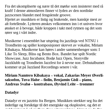
Fra det ukompliserte og nære til det mørke som insisterer med rå
kraft! I denne atmosfæren finner vi lyden av den nordiske
jazzscenen blandet med fengslende groove.
Hjertet av musikken er listig og brakende, men kanskje mest av
alt fortellende. Lytteren ønskes velkommen inn i et univers hvor
ønsket er å bevege, både kroppen i takt med rytmen og det som
rører seg i vårt indre.
Musikerne i ensemblet har utspring fra jazzlinja ved NTNU i
Trondheim og spiller komposisjoner skrevet av vokalist, Miriam
Kibakaya. Musikerne kan høres i andre sammenhenger som: I
Like To Sleep, Bliss og Bento Box. Bandet har spilt Nordic
Showcase, Jazz Incubator, Bodø Jazz Open, Storyville
Jazzklubb og Trondheim Jazzfest for å nevne noe. Debutalbumet
kommer ut på Jazzland Recordings senere i vår.
Miriam Namtero Kibakaya – vokal, Zakarias Meyer Øverli-
saksofon, Tuva Halse – fiolin, Benjamín Gísli – piano,
Andreas Svabø – kontrabass, Øyvind Leite – trommer
Datadyr
Datadyr er en jazztrio fra Bergen. Musikken strekker seg fra det
inderlige og forsiktige til det energiske og eksplosive, og det er