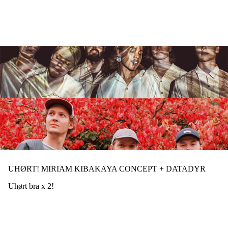
Hopp
til
hovedinnhold
UHØRT! MIRIAM KIBAKAYA CONCEPT + DATADYR
Uhørt bra x 2!