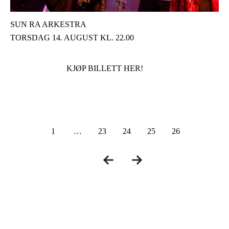
SUN RA ARKESTRA
TORSDAG 14. AUGUST KL. 22.00
KJØP BILLETT HER!
1
…
23
24
25
26