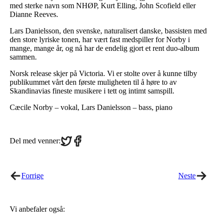
med sterke navn som NHØP, Kurt Elling, John Scofield eller
Dianne Reeves.
Lars Danielsson, den svenske, naturalisert danske, bassisten med
den store lyriske tonen, har vært fast medspiller for Norby i
mange, mange år, og nå har de endelig gjort et rent duo-album
sammen.
Norsk release skjer på Victoria. Vi er stolte over å kunne tilby
publikummet vårt den første muligheten til å høre to av
Skandinavias fineste musikere i tett og intimt samspill.
Cæcile Norby – vokal, Lars Danielsson – bass, piano
Share
Share
Del med venner:
on
on
Twitter
Facebook
Forrige
Neste
Vi anbefaler også: