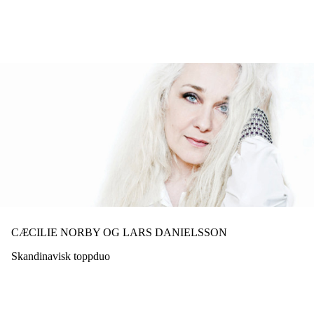
Hopp
til
hovedinnhold
CÆCILIE NORBY OG LARS DANIELSSON
Skandinavisk toppduo