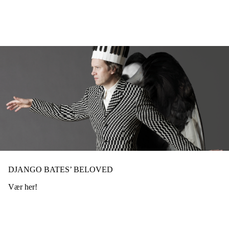
Hopp
til
hovedinnhold
DJANGO BATES’ BELOVED
Vær her!