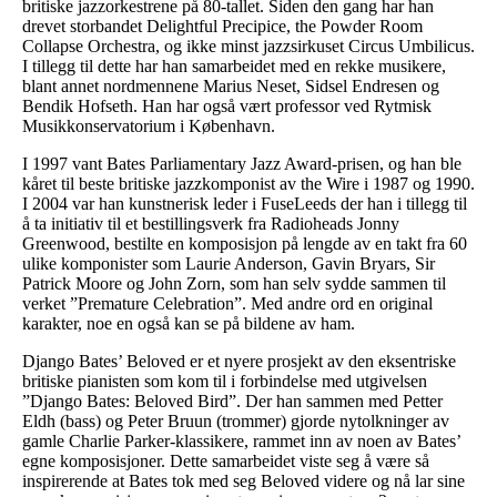
britiske jazzorkestrene på 80-tallet. Siden den gang har han
drevet storbandet Delightful Precipice, the Powder Room
Collapse Orchestra, og ikke minst jazzsirkuset Circus Umbilicus.
I tillegg til dette har han samarbeidet med en rekke musikere,
blant annet nordmennene Marius Neset, Sidsel Endresen og
Bendik Hofseth. Han har også vært professor ved Rytmisk
Musikkonservatorium i København.
I 1997 vant Bates Parliamentary Jazz Award-prisen, og han ble
kåret til beste britiske jazzkomponist av the Wire i 1987 og 1990.
I 2004 var han kunstnerisk leder i FuseLeeds der han i tillegg til
å ta initiativ til et bestillingsverk fra Radioheads Jonny
Greenwood, bestilte en komposisjon på lengde av en takt fra 60
ulike komponister som Laurie Anderson, Gavin Bryars, Sir
Patrick Moore og John Zorn, som han selv sydde sammen til
verket ”Premature Celebration”. Med andre ord en original
karakter, noe en også kan se på bildene av ham.
Django Bates’ Beloved er et nyere prosjekt av den eksentriske
britiske pianisten som kom til i forbindelse med utgivelsen
”Django Bates: Beloved Bird”. Der han sammen med Petter
Eldh (bass) og Peter Bruun (trommer) gjorde nytolkninger av
gamle Charlie Parker-klassikere, rammet inn av noen av Bates’
egne komposisjoner. Dette samarbeidet viste seg å være så
inspirerende at Bates tok med seg Beloved videre og nå lar sine