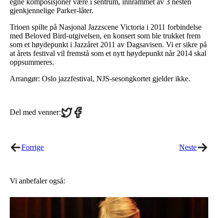
egne komposisjoner være i sentrum, innrammet av 3 nesten
gjenkjennelige Parker-låter.
Trioen spilte på Nasjonal Jazzscene Victoria i 2011 forbindelse
med Beloved Bird-utgivelsen, en konsert som ble trukket frem
som et høydepunkt i Jazzåret 2011 av Dagsavisen. Vi er sikre på
at årets festival vil fremstå som et nytt høydepunkt når 2014 skal
oppsummeres.
Arrangør: Oslo jazzfestival, NJS-sesongkortet gjelder ikke.
Share
Share
Del med venner:
on
on
Twitter
Facebook
Forrige
Neste
Vi anbefaler også: