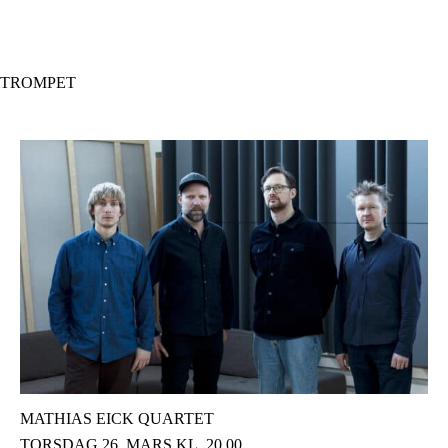
Hopp
til
hovedinnhold
TROMPET
MATHIAS EICK QUARTET
TORSDAG 26. MARS KL. 20.00