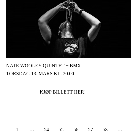
NATE WOOLEY QUINTET + BMX
TORSDAG 13. MARS KL. 20.00
KJØP BILLETT HER!
1
…
54
55
56
57
58
…