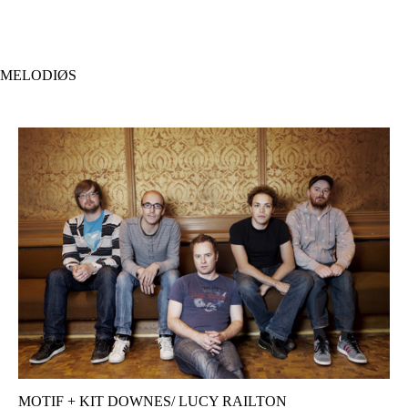
Hopp
til
hovedinnhold
MELODIØS
MOTIF + KIT DOWNES/ LUCY RAILTON