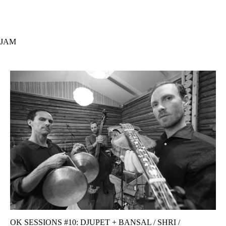
Hopp
til
hovedinnhold
JAM
OK SESSIONS #10: DJUPET + BANSAL / SHRI /