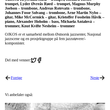
trompet, Lyder Øvreås Røed – trompet, Magnus Murphy
Joelson – trombone, Andreas Rotevatn – trombone,
Johannes Fosse Solvang – trombone, Arne Martin Nybo –
gitar, Mike McCormick – gitar, Kristoffer Fossheim Håvik –
piano, Alexander Hoholm – bass, Michaela Antalová –
trommer, Knut Kvifte Nesheim – trommer
OJKOS er et samarbeid mellom Østnorsk jazzsenter, Nasjonal
jazzscene og en prosjektgruppe på fem jazzutøvere/-
komponister.
Share
Share
Del med venner:
on
on
Twitter
Facebook
Forrige
Neste
Vi anbefaler også: