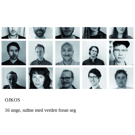
Hopp
til
hovedinnhold
OJKOS
16 unge, sultne med verden foran seg