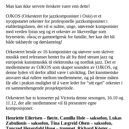
Man kan ikke servere ferskere varer enn dette!
OJKOS (Orkesteret for jazzkomponister i Oslo) er et
nyoppstartet orkester for profesjonelle jazzkomponister i
etableringsfasen, det vil si sultne, unge, utøvende komponister
med verden foran seg og et orkester av likeverdige som
brynestein. οἶκος er gammelgresk for familie, her kan det bli
både takhøyde og dørslamring!
Orkesteret består av 16 komponister og utøvere som skriver
musikk med referanser hentet fra alt fra third stream jazz og
europeisk kunstmusikk til elektronika og nordisk jazz. Det er
medlemmene av OJKOS som skaper sounden av OJKOS, og
denne lyden vil derfor alltid være i utvikling. Det kunstneriske
ansvaret skal rullere mellom medlemmene, og på denne måten
får alle i praksis mulighet til å være leder for “sitt eget” orkester i
en sammenhengende prosjektperiode.
Orkesteret har to konserter på Victoria denne sesongen, 16.10 og
11.12, der alle medlemmene vil få presentere egne
komposisjoner.
Henriette Eilertsen – fløyte, Camilla Hole – saksofon, Lukas
Zabulionis – saksofon, Tina Lægreid Olsen – saksofon,
Tancred Heyerdahl Husø – trompet, Richard Köster –