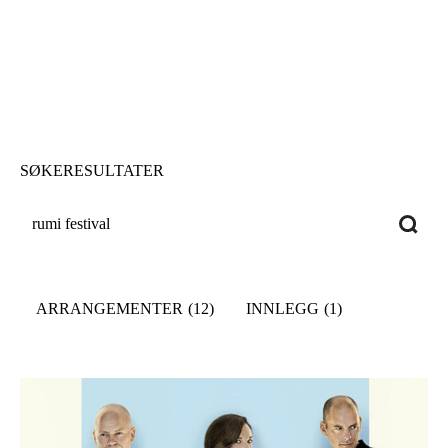
Hopp
til
hovedinnhold
SØKERESULTATER
Søk
etter:
ARRANGEMENTER
(12)
INNLEGG
(1)