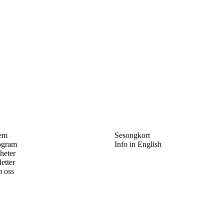
em
Sesongkort
ogram
Info in English
heter
letter
 oss