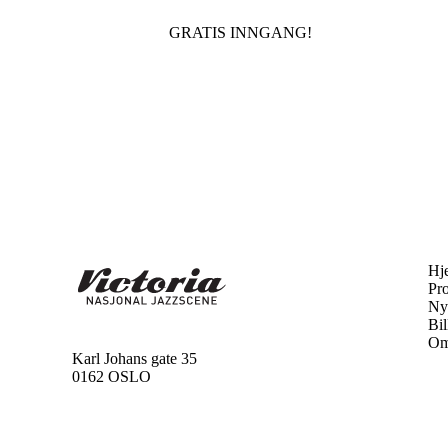
GRATIS INNGANG!
Hj
Pr
Ny
Bil
Om
Karl Johans gate 35
0162 OSLO