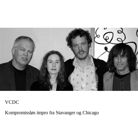
Hopp
til
hovedinnhold
VCDC
Kompromissløs impro fra Stavanger og Chicago