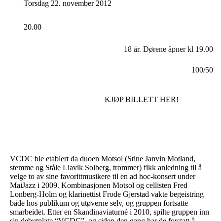
Torsdag 22. november 2012
20.00
18 år. Dørene åpner kl 19.00
100/50
KJØP BILLETT HER!
VCDC ble etablert da duoen Motsol (Stine Janvin Motland,
stemme og Ståle Liavik Solberg, trommer) fikk anledning til å
velge to av sine favorittmusikere til en ad hoc-konsert under
MaiJazz i 2009. Kombinasjonen Motsol og cellisten Fred
Lonberg-Holm og klarinettist Frode Gjerstad vakte begeistring
både hos publikum og utøverne selv, og gruppen fortsatte
smarbeidet. Etter en Skandinaviaturné i 2010, spilte gruppen inn
sin debutplate “VCDC”, og siden den gang har de forstatt å