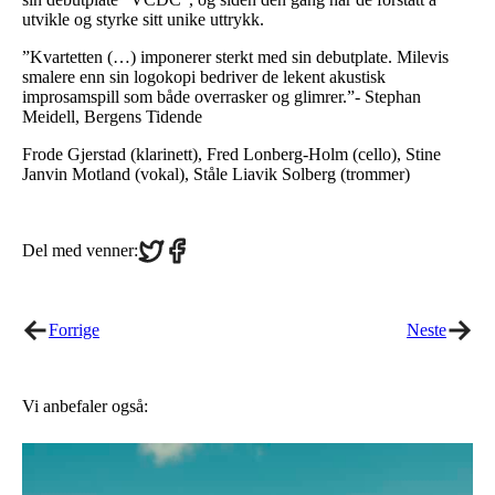
utvikle og styrke sitt unike uttrykk.
”Kvartetten (…) imponerer sterkt med sin debutplate. Milevis
smalere enn sin logokopi bedriver de lekent akustisk
improsamspill som både overrasker og glimrer.”- Stephan
Meidell, Bergens Tidende
Frode Gjerstad (klarinett), Fred Lonberg-Holm (cello), Stine
Janvin Motland (vokal), Ståle Liavik Solberg (trommer)
Share
Share
Del med venner:
on
on
Twitter
Facebook
Forrige
Neste
Vi anbefaler også: