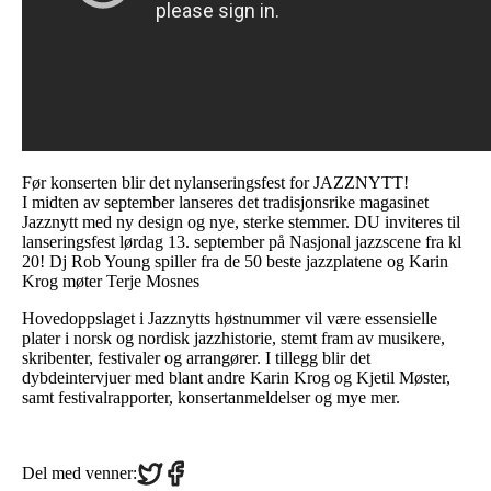
Før konserten blir det nylanseringsfest for JAZZNYTT!
I midten av september lanseres det tradisjonsrike magasinet
Jazznytt med ny design og nye, sterke stemmer. DU inviteres til
lanseringsfest lørdag 13. september på Nasjonal jazzscene fra kl
20! Dj Rob Young spiller fra de 50 beste jazzplatene og Karin
Krog møter Terje Mosnes
Hovedoppslaget i Jazznytts høstnummer vil være essensielle
plater i norsk og nordisk jazzhistorie, stemt fram av musikere,
skribenter, festivaler og arrangører. I tillegg blir det
dybdeintervjuer med blant andre Karin Krog og Kjetil Møster,
samt festivalrapporter, konsertanmeldelser og mye mer.
Share
Share
Del med venner:
on
on