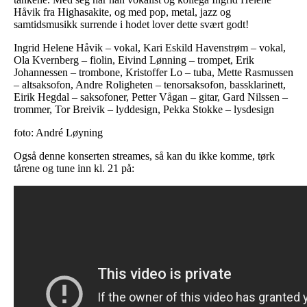
Håvik fra Highasakite, og med pop, metal, jazz og
samtidsmusikk surrende i hodet lover dette svært godt!
Ingrid Helene Håvik – vokal, Kari Eskild Havenstrøm – vokal,
Ola Kvernberg – fiolin, Eivind Lønning – trompet, Erik
Johannessen – trombone, Kristoffer Lo – tuba, Mette Rasmussen
– altsaksofon, Andre Roligheten – tenorsaksofon, bassklarinett,
Eirik Hegdal – saksofoner, Petter Vågan – gitar, Gard Nilssen –
trommer, Tor Breivik – lyddesign, Pekka Stokke – lysdesign
foto: André Løyning
Også denne konserten streames, så kan du ikke komme, tørk
tårene og tune inn kl. 21 på: