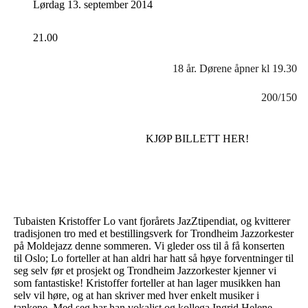
Lørdag 13. september 2014
21.00
18 år. Dørene åpner kl 19.30
200/150
KJØP BILLETT HER!
Tubaisten Kristoffer Lo vant fjorårets JazZtipendiat, og kvitterer
tradisjonen tro med et bestillingsverk for Trondheim Jazzorkester
på Moldejazz denne sommeren. Vi gleder oss til å få konserten
til Oslo; Lo forteller at han aldri har hatt så høye forventninger til
seg selv før et prosjekt og Trondheim Jazzorkester kjenner vi
som fantastiske! Kristoffer forteller at han lager musikken han
selv vil høre, og at han skriver med hver enkelt musiker i
tankene. Med seg har han vokalist og kollega Ingrid Helene