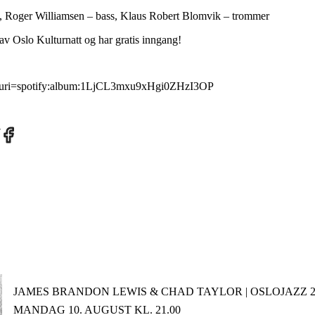
, Roger Williamsen – bass, Klaus Robert Blomvik – trommer
av Oslo Kulturnatt og har gratis inngang!
m/?uri=spotify:album:1LjCL3mxu9xHgi0ZHzI3OP
re
Share
on
tter
Facebook
JAMES BRANDON LEWIS & CHAD TAYLOR | OSLOJAZZ 2
MANDAG 10. AUGUST KL. 21.00