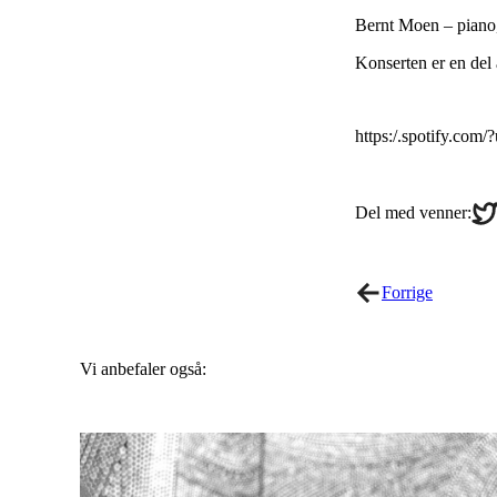
Bernt Moen – piano
Konserten er en del 
https:/.spotify.co
Sha
Del med venner:
on
Twi
Forrige
Vi anbefaler også: