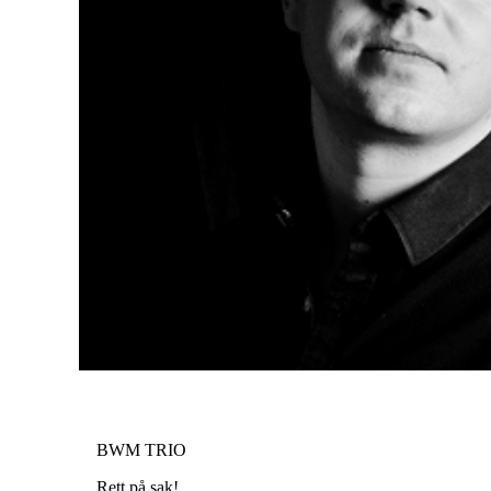
BWM TRIO
Rett på sak!