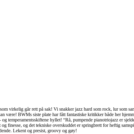
 som virkelig går rett på sak! Vi snakker jazz hard som rock, lur som s
n være! BWMs siste plate har fått fantastiske kritikker både her hjemm
- og temperamentsskiftene hyllet! “Rå, pumpende pianotriojazz er sjelden
t og finesse, og det tekniske overskuddet er springbrett for heftig samsp
dende. Lekent og presist, groovy og gøy!