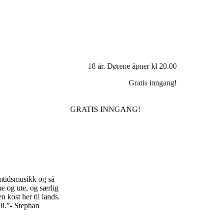
18 år. Dørene åpner kl 20.00
Gratis inngang!
GRATIS INNGANG!
amtidsmusikk og så
e og ute, og særlig
 kost her til lands.
ill.”- Stephan