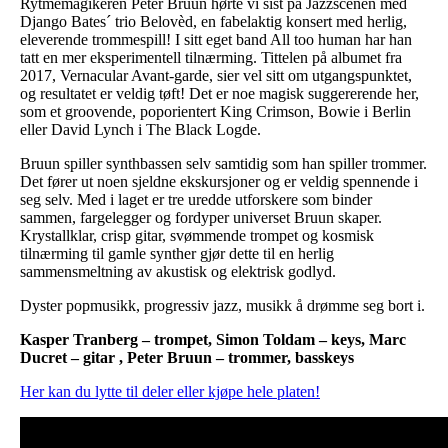
Rytmemagikeren Peter Bruun hørte vi sist på Jazzscenen med
Django Bates´ trio Belovèd, en fabelaktig konsert med herlig,
eleverende trommespill! I sitt eget band All too human har han
tatt en mer eksperimentell tilnærming. Tittelen på albumet fra
2017, Vernacular Avant-garde, sier vel sitt om utgangspunktet,
og resultatet er veldig tøft! Det er noe magisk suggererende her,
som et groovende, poporientert King Crimson, Bowie i Berlin
eller David Lynch i The Black Logde.
Bruun spiller synthbassen selv samtidig som han spiller trommer.
Det fører ut noen sjeldne ekskursjoner og er veldig spennende i
seg selv. Med i laget er tre uredde utforskere som binder
sammen, fargelegger og fordyper universet Bruun skaper.
Krystallklar, crisp gitar, svømmende trompet og kosmisk
tilnærming til gamle synther gjør dette til en herlig
sammensmeltning av akustisk og elektrisk godlyd.
Dyster popmusikk, progressiv jazz, musikk å drømme seg bort i.
Kasper Tranberg – trompet, Simon Toldam – keys, Marc
Ducret – gitar , Peter Bruun – trommer, basskeys
Her kan du lytte til deler eller kjøpe hele platen!