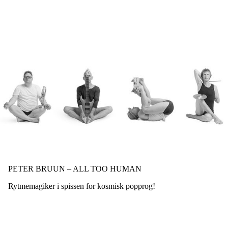
Hopp
til
hovedinnhold
PETER BRUUN – ALL TOO HUMAN
Rytmemagiker i spissen for kosmisk popprog!