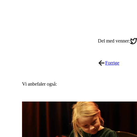
Sha
Del med venner:
on
Twi
Forrige
Vi anbefaler også: