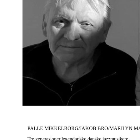
PALLE MIKKELBORG/JAKOB BRO/MARILYN M
Tre generasjoner legendariske danske jazzmusikere