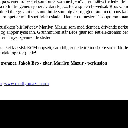
t på scenen føltes det som om å komme hjem". Her møttes tre ledende
re fra tre generasjoner av dansk jazz for å spille i hovedsak Bros vak
de i tillegg vært en stund borte som utøver, og gjenhøret med hans kar
e trompet er mildt sagt følelsesladet. Han er en mester i å skape rom man 
musikken blir løftet av Marilyn Mazur, som med dempet, drivende perk
og slipper lyset inn. Grunnmuren står Bros gitar for, lett elektronisk be
der til nye, spennende steder.
tte et klassisk ECM oppsett, samtidig er dette tre musikere som aldri len
ndakt og stor glede!
 trompet, Jakob Bro - gitar, Marilyn Mazur - perkusjon
m
,
www.marilynmazur.com