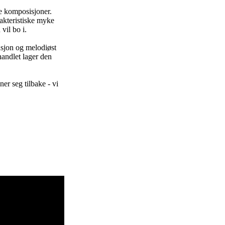
re komposisjoner.
akteristiske myke
vil bo i.
usjon og melodiøst
handlet lager den
er seg tilbake - vi