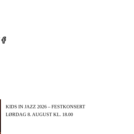
re
Share
on
tter
Facebook
KIDS IN JAZZ 2026 – FESTKONSERT
LØRDAG 8. AUGUST KL. 18.00