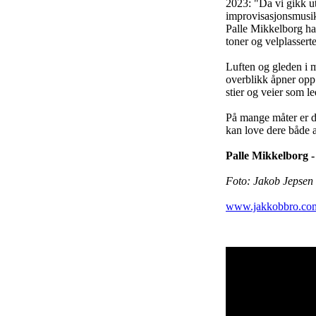
2023: "Da vi gikk u
improvisasjonsmusike
Palle Mikkelborg had
toner og velplassert
Luften og gleden i 
overblikk åpner opp 
stier og veier som le
På mange måter er de
kan love dere både a
Palle Mikkelborg -
Foto: Jakob Jepsen
www.jakkobbro.co