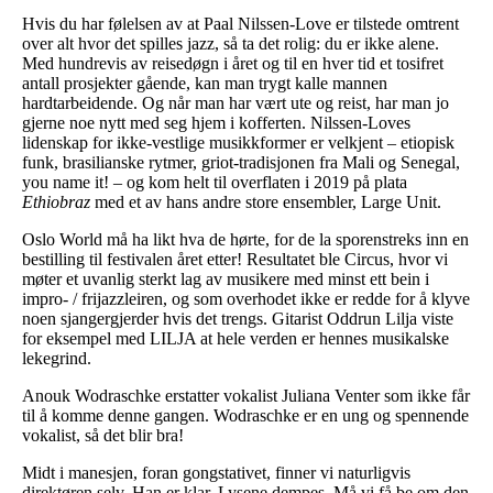
Hvis du har følelsen av at Paal Nilssen-Love er tilstede omtrent
over alt hvor det spilles jazz, så ta det rolig: du er ikke alene.
Med hundrevis av reisedøgn i året og til en hver tid et tosifret
antall prosjekter gående, kan man trygt kalle mannen
hardtarbeidende. Og når man har vært ute og reist, har man jo
gjerne noe nytt med seg hjem i kofferten. Nilssen-Loves
lidenskap for ikke-vestlige musikkformer er velkjent – etiopisk
funk, brasilianske rytmer, griot-tradisjonen fra Mali og Senegal,
you name it! – og kom helt til overflaten i 2019 på plata
Ethiobraz
med et av hans andre store ensembler, Large Unit.
Oslo World må ha likt hva de hørte, for de la sporenstreks inn en
bestilling til festivalen året etter! Resultatet ble Circus, hvor vi
møter et uvanlig sterkt lag av musikere med minst ett bein i
impro- / frijazzleiren, og som overhodet ikke er redde for å klyve
noen sjangergjerder hvis det trengs. Gitarist Oddrun Lilja viste
for eksempel med LILJA at hele verden er hennes musikalske
lekegrind.
Anouk Wodraschke erstatter vokalist Juliana Venter som ikke får
til å komme denne gangen. Wodraschke er en ung og spennende
vokalist, så det blir bra!
Midt i manesjen, foran gongstativet, finner vi naturligvis
direktøren selv. Han er klar. Lysene dempes. Må vi få be om den