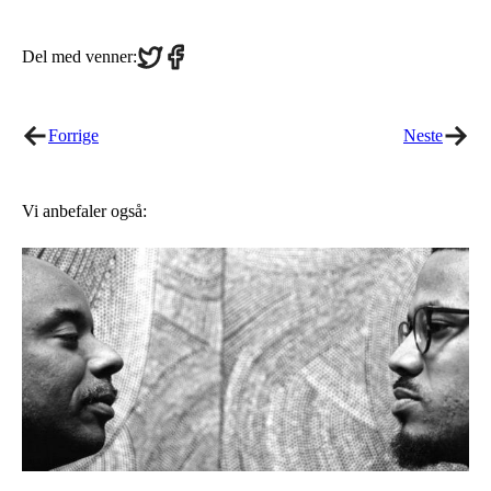
Share
Share
Del med venner:
on
on
Twitter
Facebook
Forrige
Neste
Vi anbefaler også: