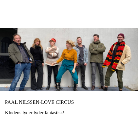
Hopp
til
hovedinnhold
PAAL NILSSEN-LOVE CIRCUS
Klodens lyder lyder fantastisk!