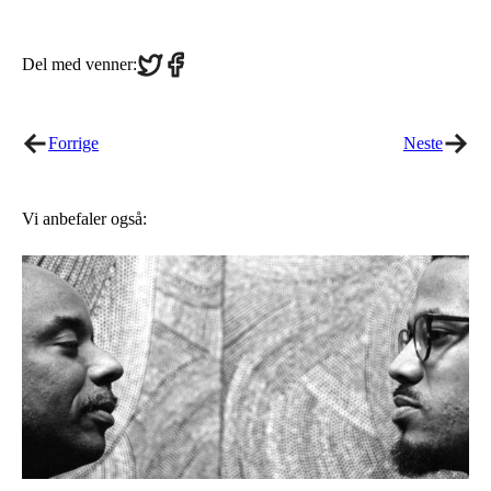
Share
Share
Del med venner:
on
on
Twitter
Facebook
Forrige
Neste
Vi anbefaler også: