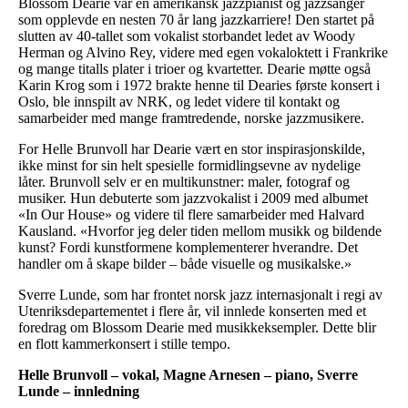
Blossom Dearie var en amerikansk jazzpianist og jazzsanger
som opplevde en nesten 70 år lang jazzkarriere! Den startet på
slutten av 40-tallet som vokalist storbandet ledet av Woody
Herman og Alvino Rey, videre med egen vokaloktett i Frankrike
og mange titalls plater i trioer og kvartetter. Dearie møtte også
Karin Krog som i 1972 brakte henne til Dearies første konsert i
Oslo, ble innspilt av NRK, og ledet videre til kontakt og
samarbeider med mange framtredende, norske jazzmusikere.
For Helle Brunvoll har Dearie vært en stor inspirasjonskilde,
ikke minst for sin helt spesielle formidlingsevne av nydelige
låter. Brunvoll selv er en multikunstner: maler, fotograf og
musiker. Hun debuterte som jazzvokalist i 2009 med albumet
«In Our House» og videre til flere samarbeider med Halvard
Kausland. «Hvorfor jeg deler tiden mellom musikk og bildende
kunst? Fordi kunstformene komplementerer hverandre. Det
handler om å skape bilder – både visuelle og musikalske.»
Sverre Lunde, som har frontet norsk jazz internasjonalt i regi av
Utenriksdepartementet i flere år, vil innlede konserten med et
foredrag om Blossom Dearie med musikkeksempler. Dette blir
en flott kammerkonsert i stille tempo.
Helle Brunvoll – vokal, Magne Arnesen – piano, Sverre
Lunde – innledning