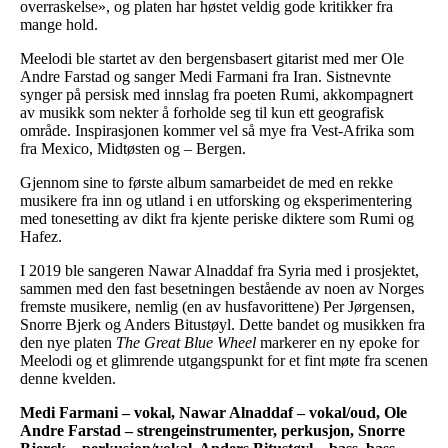
overraskelse», og platen har høstet veldig gode kritikker fra
mange hold.
Meelodi ble startet av den bergensbasert gitarist med mer Ole
Andre Farstad og sanger Medi Farmani fra Iran. Sistnevnte
synger på persisk med innslag fra poeten Rumi, akkompagnert
av musikk som nekter å forholde seg til kun ett geografisk
område. Inspirasjonen kommer vel så mye fra Vest-Afrika som
fra Mexico, Midtøsten og – Bergen.
Gjennom sine to første album samarbeidet de med en rekke
musikere fra inn og utland i en utforsking og eksperimentering
med tonesetting av dikt fra kjente periske diktere som Rumi og
Hafez.
I 2019 ble sangeren Nawar Alnaddaf fra Syria med i prosjektet,
sammen med den fast besetningen bestående av noen av Norges
fremste musikere, nemlig (en av husfavorittene) Per Jørgensen,
Snorre Bjerk og Anders Bitustøyl. Dette bandet og musikken fra
den nye platen
The Great Blue Wheel
markerer en ny epoke for
Meelodi og et glimrende utgangspunkt for et fint møte fra scenen
denne kvelden.
Medi Farmani – vokal, Nawar Alnaddaf – vokal/oud, Ole
Andre Farstad – strengeinstrumenter, perkusjon, Snorre