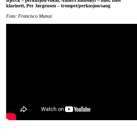
Bjerck – perkusjon/vokal, Anders Bitustøyl – bass, bass
klarinett, Per Jørgensen – trompet/perkusjon/sang
Foto: Francisco Munoz