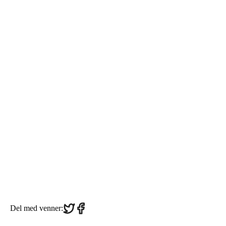
Share
Share
Del med venner:
on
on
Twitter
Facebook