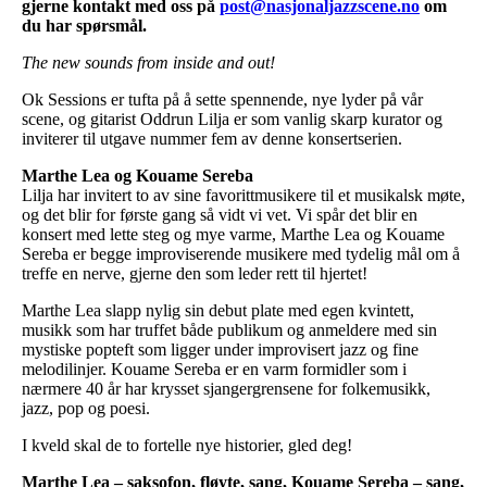
gjerne kontakt med oss på
post@nasjonaljazzscene.no
om
du har spørsmål.
The new sounds from inside and out!
Ok Sessions er tufta på å sette spennende, nye lyder på vår
scene, og gitarist Oddrun Lilja er som vanlig skarp kurator og
inviterer til utgave nummer fem av denne konsertserien.
Marthe Lea og Kouame Sereba
Lilja har invitert to av sine favorittmusikere til et musikalsk møte,
og det blir for første gang så vidt vi vet. Vi spår det blir en
konsert med lette steg og mye varme, Marthe Lea og Kouame
Sereba er begge improviserende musikere med tydelig mål om å
treffe en nerve, gjerne den som leder rett til hjertet!
Marthe Lea slapp nylig sin debut plate med egen kvintett,
musikk som har truffet både publikum og anmeldere med sin
mystiske popteft som ligger under improvisert jazz og fine
melodilinjer. Kouame Sereba er en varm formidler som i
nærmere 40 år har krysset sjangergrensene for folkemusikk,
jazz, pop og poesi.
I kveld skal de to fortelle nye historier, gled deg!
Marthe Lea – saksofon, fløyte, sang, Kouame Sereba – sang,