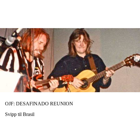
Hopp
til
hovedinnhold
OJF: DESAFINADO REUNION
Svipp til Brasil