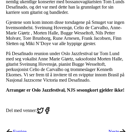
nemlig ukentlige konserter med bossanovagitaristen Tom Lunds
Desafinado, og det var med dette han la grunnlaget for sin
karriere som gitarist og bandleder.
Gjestene som kom innom disse torsdagene på Smuget var ingen
hvemsomhelst. Sveinung Hovensjø, Celio de Carvalho, Anne-
Marie Giørtz , Morten Halle, Bugge Wesseltoft, Nils Petter
Molvær, Tore Brunborg, Rune Arnesen, Frank Jacobsen, Finn
Sletten og Miki N’Doye var alle hyppige gjester.
På Desafinado reunion under Oslo Jazzfestival tar Tom Lund
med seg vokalist Anne Marie Giørtz, saksofonist Morten Halle,
gitarist Sveinung Hovensjø, pianist Bugge Wesseltoft,
perkusjonist Celio de Carvalho og trommeslager Kenneth
Ekornes. Vi ser frem til å invitere til en svipptur innom Brasil på
Nasjonal Jazzscene Victoria med Desafinado.
Arrangør er Oslo Jazzfestival, NJS sesongkort gjelder ikke!
Share
Share
Del med venner:
on
on
Twitter
Facebook
Forrige
Neste