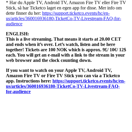
* Har du Apple TV, Android TV, Amazon Fire TV eller Fire TV
Stick, så har Ticketco laget en egen app for disse. Mer info om
dette finner du her:
https://support.ticketco.events/hc/en-
us/articles/360016936180-TicketCo-TV-Livestream-FAQ-for-
audience
ENGLISH:
This is a live streaming. That means it starts at 20.00 CET
and ends when it’s over. Let’s watch, listen and be here
together! Tickets are 100 NOK which is approx. 9£/ 10€/ 12$
each. You will get an e-mail with a link to the stream in your
web browser and the clock counting down.
If you want to watch on your Apple TV, Android TV,
Amazon Fire TV or Fire TV Stick you can via a Ticketco
app. Instructions here:
https://support.ticketco.events/hc/en-
us/articles/360016936180-TicketCo-TV-Livestream-FAQ-
for-audience