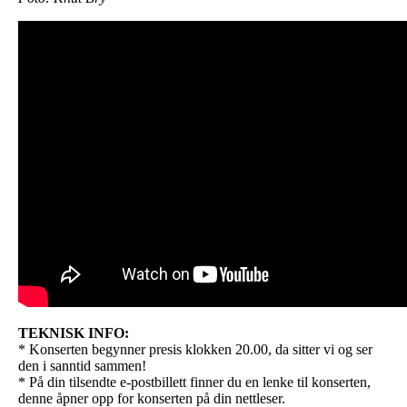
TEKNISK INFO:
* Konserten begynner presis klokken 20.00, da sitter vi og ser
den i sanntid sammen!
* På din tilsendte e-postbillett finner du en lenke til konserten,
denne åpner opp for konserten på din nettleser.