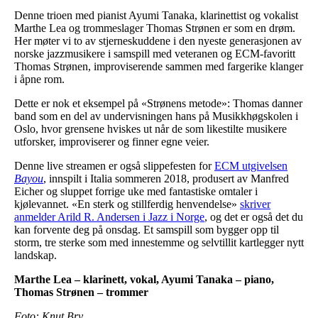
Denne trioen med pianist Ayumi Tanaka, klarinettist og vokalist
Marthe Lea og trommeslager Thomas Strønen er som en drøm.
Her møter vi to av stjerneskuddene i den nyeste generasjonen av
norske jazzmusikere i samspill med veteranen og ECM-favoritt
Thomas Strønen, improviserende sammen med fargerike klanger
i åpne rom.
Dette er nok et eksempel på «Strønens metode»: Thomas danner
band som en del av undervisningen hans på Musikkhøgskolen i
Oslo, hvor grensene hviskes ut når de som likestilte musikere
utforsker, improviserer og finner egne veier.
Denne live streamen er også slippefesten for
ECM utgivelsen
Bayou
, innspilt i Italia sommeren 2018, produsert av Manfred
Eicher og sluppet forrige uke med fantastiske omtaler i
kjølevannet. «En sterk og stillferdig henvendelse»
skriver
anmelder Arild R. Andersen i Jazz i Norge
, og det er også det du
kan forvente deg på onsdag. Et samspill som bygger opp til
storm, tre sterke som med innestemme og selvtillit kartlegger nytt
landskap.
Marthe Lea – klarinett, vokal, Ayumi Tanaka – piano,
Thomas Strønen – trommer
Foto: Knut Bry