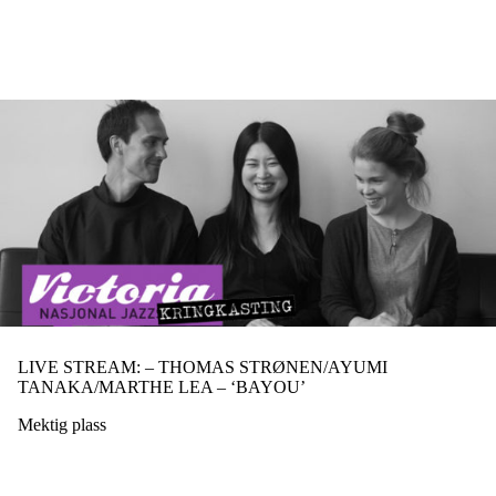
Hopp
til
hovedinnhold
LIVE STREAM: – THOMAS STRØNEN/AYUMI
TANAKA/MARTHE LEA – ‘BAYOU’
Mektig plass