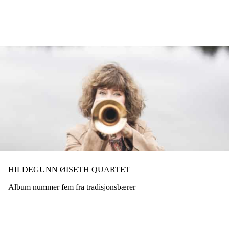
Hopp
til
hovedinnhold
HILDEGUNN ØISETH QUARTET
Album nummer fem fra tradisjonsbærer