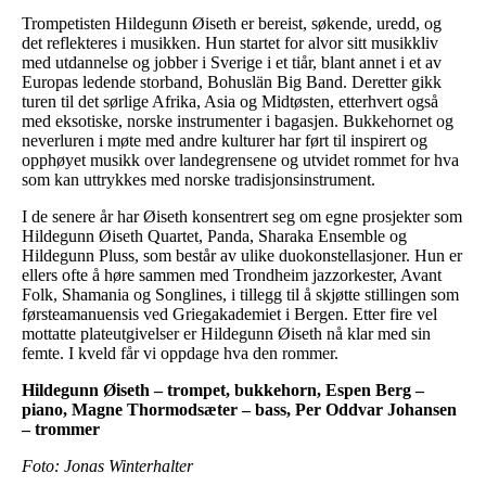
Trompetisten Hildegunn Øiseth er bereist, søkende, uredd, og
det reflekteres i musikken. Hun startet for alvor sitt musikkliv
med utdannelse og jobber i Sverige i et tiår, blant annet i et av
Europas ledende storband, Bohuslän Big Band. Deretter gikk
turen til det sørlige Afrika, Asia og Midtøsten, etterhvert også
med eksotiske, norske instrumenter i bagasjen. Bukkehornet og
neverluren i møte med andre kulturer har ført til inspirert og
opphøyet musikk over landegrensene og utvidet rommet for hva
som kan uttrykkes med norske tradisjonsinstrument.
I de senere år har Øiseth konsentrert seg om egne prosjekter som
Hildegunn Øiseth Quartet, Panda, Sharaka Ensemble og
Hildegunn Pluss, som består av ulike duokonstellasjoner. Hun er
ellers ofte å høre sammen med Trondheim jazzorkester, Avant
Folk, Shamania og Songlines, i tillegg til å skjøtte stillingen som
førsteamanuensis ved Griegakademiet i Bergen. Etter fire vel
mottatte plateutgivelser er Hildegunn Øiseth nå klar med sin
femte. I kveld får vi oppdage hva den rommer.
Hildegunn Øiseth – trompet, bukkehorn, Espen Berg –
piano, Magne Thormodsæter – bass, Per Oddvar Johansen
– trommer
Foto: Jonas Winterhalter