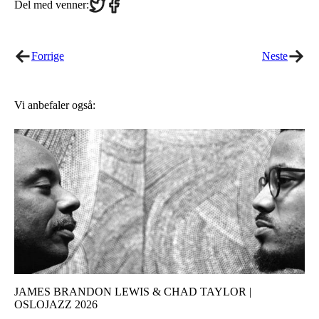
Share
Share
Del med venner:
on
on
Twitter
Facebook
Forrige
Neste
Vi anbefaler også:
JAMES BRANDON LEWIS & CHAD TAYLOR |
OSLOJAZZ 2026