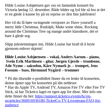
Hilde Louise Asbjørnsen gav oss en fantastisk konsert fra
Victoria lørdag 12. desember. Både bilder og lyd ble så bra at det
er en glede å kunne by på en reprise av den fine julefesten!
Her vil du få høre swingende versjoner av Have yourself a
merry little Christmas, Rudolph, Make some shine, Rocking
around the Christmas Tree og mange andre klassikere, det er
bare å glede seg.
Slipp julestemningen inn, Hilde Louise har kraft til å bryte
gjennom enhver skjerm!
Hilde Louise Asbjørnsen – vokal, Anders Aarum – piano,
Svein Erik Martinsen – gitar, Jørgen Gjerde – trombone,
Atle Nymo – saksofon, Kåre Nymark jr. – trompet, Jens
Fossum – bass, Hermund Nygård – trommer
* På din tilsendte e-postbillett finner du en lenke til konserten,
denne åpner opp for konserten på din nettleser.
* Har du Apple TV, Android TV, Amazon Fire TV eller Fire TV
Stick, så har Ticketco laget en egen app for disse. Mer info om
dette finner du her:
https://support.ticketco.events/hc/en-
us/articles/360016936180-TicketCo-TV-Livestream-FAQ-for-
audience