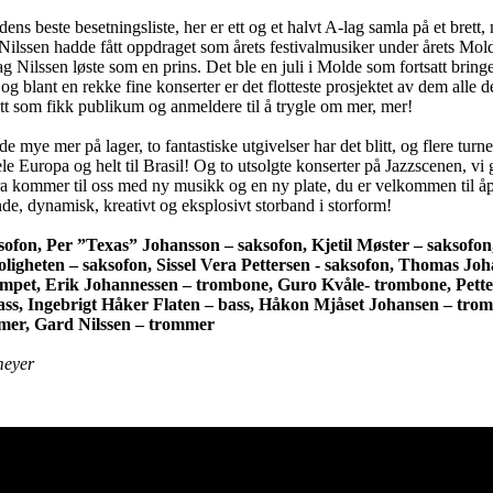
ens beste besetningsliste, her er ett og et halvt A-lag samla på et brett, 
ilssen hadde fått oppdraget som årets festivalmusiker under årets Mold
ag Nilssen løste som en prins. Det ble en juli i Molde som fortsatt bri
g blant en rekke fine konserter er det flotteste prosjektet av dem alle det
tt som fikk publikum og anmeldere til å trygle om mer, mer!
e mye mer på lager, to fantastiske utgivelser har det blitt, og flere turn
le Europa og helt til Brasil! Og to utsolgte konserter på Jazzscenen, vi 
a kommer til oss med ny musikk og en ny plate, du er velkommen til å
de, dynamisk, kreativt og eksplosivt storband i storform!
sofon, Per ”Texas” Johansson – saksofon, Kjetil Møster – saksofo
ligheten – saksofon, Sissel Vera Pettersen - saksofon, Thomas Jo
mpet, Erik Johannessen – trombone, Guro Kvåle- trombone, Petter
ss, Ingebrigt Håker Flaten – bass, Håkon Mjåset Johansen – tro
er, Gard Nilssen – trommer
meyer