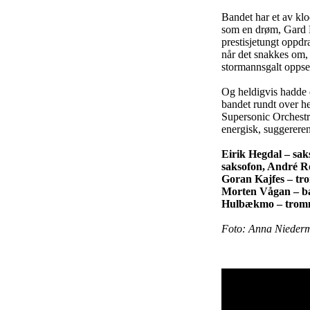
Bandet har et av klod
som en drøm, Gard N
prestisjetungt oppdr
når det snakkes om, o
stormannsgalt oppse
Og heldigvis hadde d
bandet rundt over he
Supersonic Orchestr
energisk, suggereren
Eirik Hegdal – sak
saksofon, André Ro
Goran Kajfes – tro
Morten Vågan – ba
Hulbækmo – tromm
Foto: Anna Nieder