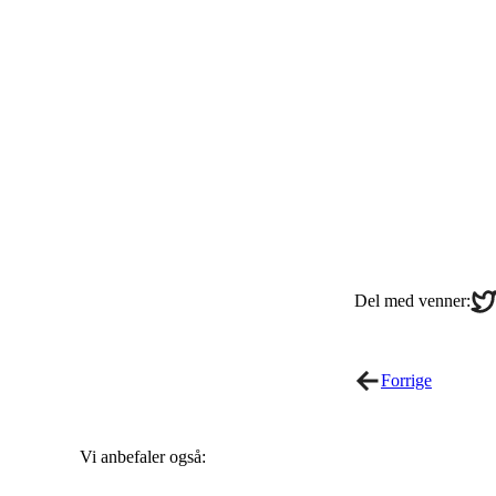
Sha
Del med venner:
on
Twi
Forrige
Vi anbefaler også: