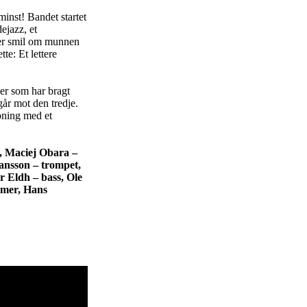
minst! Bandet startet
ejazz, et
nger smil om munnen
te: Et lettere
eer som har bragt
går mot den tredje.
pning med et
n, Maciej Obara –
hansson – trompet,
 Eldh – bass, Ole
mmer, Hans