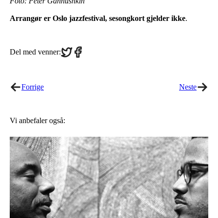
Foto: Peter Gannushkin
Arrangør er Oslo jazzfestival, sesongkort gjelder ikke
.
Share
Share
Del med venner:
on
on
Twitter
Facebook
Forrige
Neste
Vi anbefaler også: