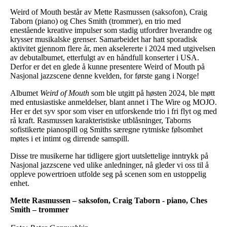
Weird of Mouth består av Mette Rasmussen (saksofon), Craig
Taborn (piano) og Ches Smith (trommer), en trio med
enestående kreative impulser som stadig utfordrer hverandre og
krysser musikalske grenser. Samarbeidet har hatt sporadisk
aktivitet gjennom flere år, men akselererte i 2024 med utgivelsen
av debutalbumet, etterfulgt av en håndfull konserter i USA.
Derfor er det en glede å kunne presentere Weird of Mouth på
Nasjonal jazzscene denne kvelden, for første gang i Norge!
Albumet
Weird of Mouth
som ble utgitt på høsten 2024, ble møtt
med entusiastiske anmeldelser, blant annet i The Wire og MOJO.
Her er det syv spor som viser en utforskende trio i fri flyt og med
rå kraft. Rasmussen karakteristiske utblåsninger, Taborns
sofistikerte pianospill og Smiths særegne rytmiske følsomhet
møtes i et intimt og dirrende samspill.
Disse tre musikerne har tidligere gjort uutslettelige inntrykk på
Nasjonal jazzscene ved ulike anledninger, nå gleder vi oss til å
oppleve powertrioen utfolde seg på scenen som en ustoppelig
enhet.
Mette Rasmussen – saksofon, Craig Taborn - piano, Ches
Smith – trommer