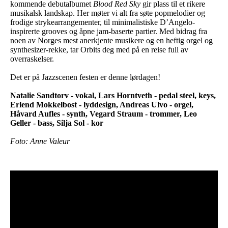
kommende debutalbumet
Blood Red Sky
gir plass til et rikere
musikalsk landskap. Her møter vi alt fra søte popmelodier og
frodige strykearrangementer, til minimalistiske D’Angelo-
inspirerte grooves og åpne jam-baserte partier. Med bidrag fra
noen av Norges mest anerkjente musikere og en heftig orgel og
synthesizer-rekke, tar Orbits deg med på en reise full av
overraskelser.
Det er på Jazzscenen festen er denne lørdagen!
Natalie Sandtorv - vokal, Lars Horntveth - pedal steel, keys,
Erlend Mokkelbost - lyddesign, Andreas Ulvo - orgel,
Håvard Aufles - synth, Vegard Straum - trommer, Leo
Geller - bass, Silja Sol - kor
Foto: Anne Valeur