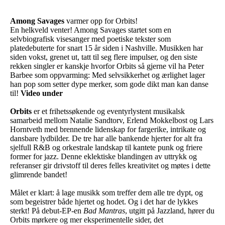
Among Savages
varmer opp for Orbits!
En helkveld venter! Among Savages startet som en
selvbiografisk visesanger med poetiske tekster som
platedebuterte for snart 15 år siden i Nashville. Musikken har
siden vokst, grenet ut, tatt til seg flere impulser, og den siste
rekken singler er kanskje hvorfor Orbits så gjerne vil ha Peter
Barbee som oppvarming: Med selvsikkerhet og ærlighet lager
han pop som setter dype merker, som gode dikt man kan danse
til!
Video under
Orbits
er et frihetssøkende og eventyrlystent musikalsk
samarbeid mellom Natalie Sandtorv, Erlend Mokkelbost og Lars
Horntveth med brennende lidenskap for fargerike, intrikate og
dansbare lydbilder. De tre har alle bankende hjerter for alt fra
sjelfull R&B og orkestrale landskap til kantete punk og friere
former for jazz. Denne eklektiske blandingen av uttrykk og
referanser gir drivstoff til deres felles kreativitet og møtes i dette
glimrende bandet!
Målet er klart: å lage musikk som treffer dem alle tre dypt, og
som begeistrer både hjertet og hodet. Og i det har de lykkes
sterkt! På debut-EP-en
Bad Mantras
, utgitt på Jazzland, hører du
Orbits mørkere og mer eksperimentelle sider, det