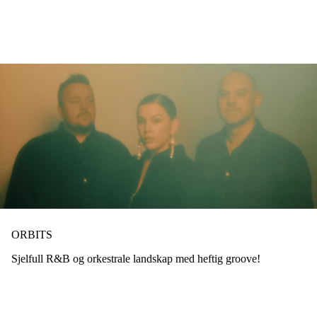
Hopp
til
hovedinnhold
ORBITS
Sjelfull R&B og orkestrale landskap med heftig groove!