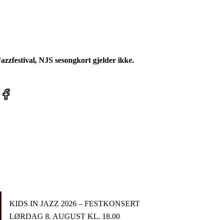
azzfestival, NJS sesongkort gjelder ikke.
re
Share
on
tter
Facebook
KIDS IN JAZZ 2026 – FESTKONSERT
LØRDAG 8. AUGUST KL. 18.00