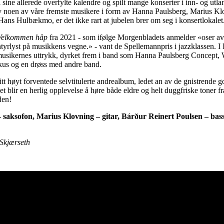
 sine allerede overfylte kalendre og spilt mange konserter i inn- og utlan
v noen av våre fremste musikere i form av Hanna Paulsberg, Marius Kl
ans Hulbækmo, er det ikke rart at jubelen brer om seg i konsertlokalet
Velkommen håp
fra 2021 - som ifølge Morgenbladets anmelder «oser a
tyrlyst på musikkens vegne.» - vant de Spellemannpris i jazzklassen. I
musikernes uttrykk, dyrket frem i band som Hanna Paulsberg Concept,
s og en drøss med andre band.
itt høyt forventede selvtitulerte andrealbum, ledet an av de gnistrende 
et blir en herlig opplevelse å høre både eldre og helt duggfriske toner f
den!
 saksofon, Marius Klovning – gitar, Bárður Reinert Poulsen – b
Skjærseth