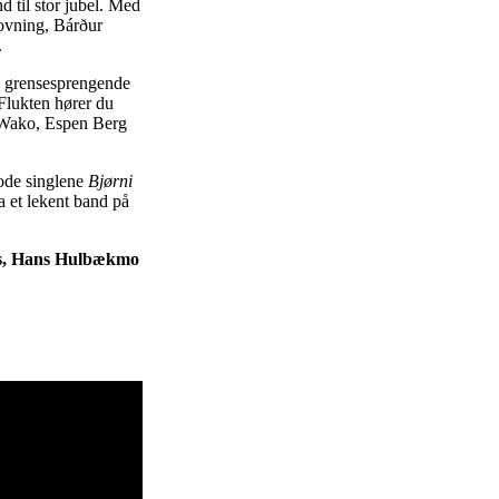
d til stor jubel. Med
ovning, Bárður
.
v grensesprengende
 Flukten hører du
 Wako, Espen Berg
gode singlene
Bjørni
ra et lekent band på
ass, Hans Hulbækmo