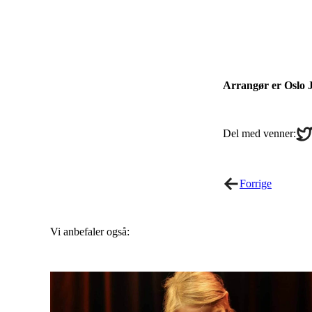
Arrangør er Oslo J
Sha
Del med venner:
on
Twi
Forrige
Vi anbefaler også: