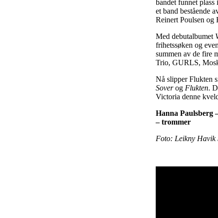
bandet funnet plass i
et band bestående a
Reinert Poulsen og H
Med debutalbumet
frihetssøken og even
summen av de fire 
Trio, GURLS, Mosku
Nå slipper Flukten s
Sover
og
Flukten
. D
Victoria denne kvel
Hanna Paulsberg –
– trommer
Foto: Leikny Havik 