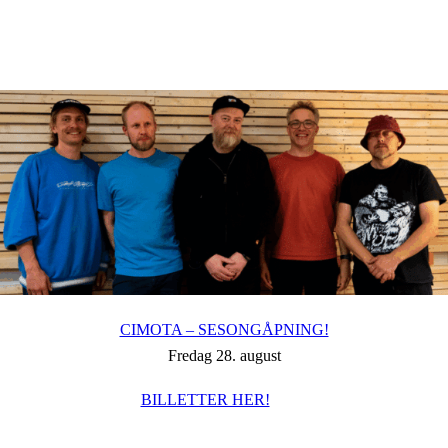
Hopp
til
hovedinnhold
CIMOTA – SESONGÅPNING!
Fredag 28. august
BILLETTER HER!