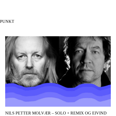
Hopp
til
hovedinnhold
PUNKT
NILS PETTER MOLVÆR – SOLO + REMIX OG EIVIND