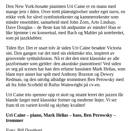
Den New York-bosatte pianisten Uri Caine er en mann med
mange jern i ilden. Over tretti plateutgivelser under eget navn, en
rekke verk for såvel symfoniorkester og kammerorkester som
mindre ensembler, samarbeid med John Zorn, Arto Lindsay,
Dave Douglas – de fleste kan bli andpustne av mindre! Han er
like hjemme i en konsertsal, med Bach og Mahler på notebrettet,
som på jazzklubber.
Tiden flyr. Det er snart tolv år siden Uri Caine besøkte Victoria
sist. Den gangen var det med sin elektriske trio, inspirert av
groovende syttitalsfusion. Nå er det den mest klassiske av alle
jazzformater som gjelder: den akustiske pianotrioen! Ved siden
av seg på scenen har han den erfarne bassisten Mark Helias, som
blant mye annet har spilt med Anthony Braxton og Dewey
Redman, og den utrolig allsidige trommisen Ben Perowsky med
alt fra John Scofield til Rufus Wainwright på cv-en.
Uri Caine trio spenner opp et stort og stramt lerret der jazzen får
blande farger med klassiske former og moderne linjer. Vi ser
fram til en variert kveld og skyhøy kvalitet!
Uri Caine – piano, Mark Helias – bass, Ben Perowsky –
trommer
Foto: Bill Douthart