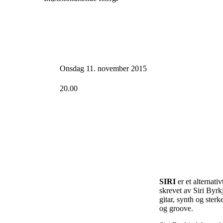
Onsdag 11. november 2015
20.00
SIRI
er et alternat
skrevet av Siri Byr
gitar, synth og ste
og groove.