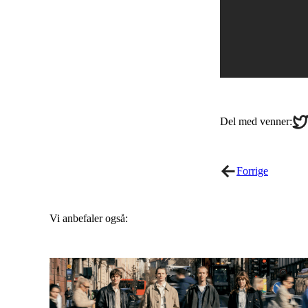
Sha
Del med venner:
on
Twi
Forrige
Vi anbefaler også: