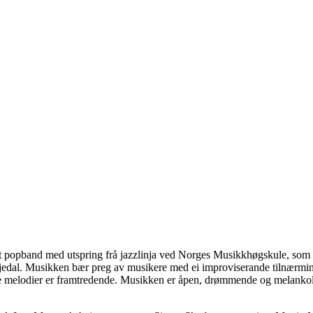
ivt popband med utspring frå jazzlinja ved Norges Musikkhøgskule, som 
kjedal. Musikken bær preg av musikere med ei improviserande tilnærmin
rke melodier er framtredende. Musikken er åpen, drømmende og melanko