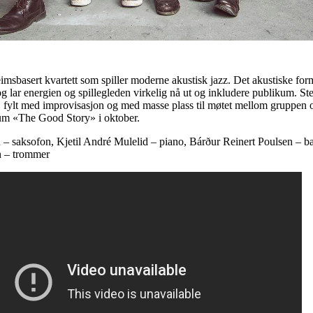
msbasert kvartett som spiller moderne akustisk jazz. Det akustiske for
og lar energien og spillegleden virkelig nå ut og inkludere publikum. S
, fylt med improvisasjon og med masse plass til møtet mellom gruppe
lbum «The Good Story» i oktober.
– saksofon, Kjetil André Mulelid – piano, Bárður Reinert Poulsen – b
n – trommer