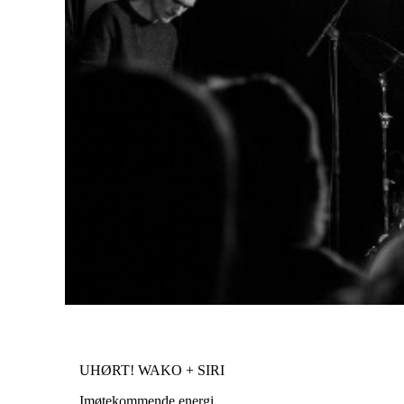
UHØRT! WAKO + SIRI
Imøtekommende energi