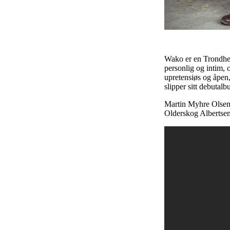
Wako er en Trondhei
personlig og intim, 
upretensiøs og åpen
slipper sitt debuta
Martin Myhre Olsen 
Olderskog Albertse