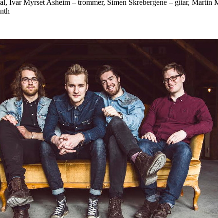
kal, Ivar Myrset Asheim – trommer, Simen Skrebergene – gitar, Martin 
nth