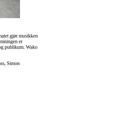
matet gjør musikken
temningen er
n og publikum. Wako
ass, Simon