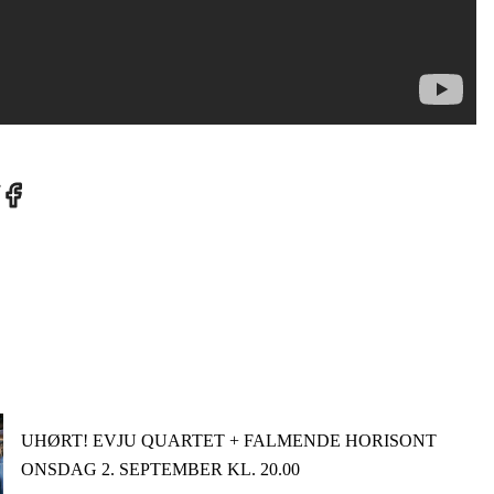
re
Share
on
tter
Facebook
UHØRT! EVJU QUARTET + FALMENDE HORISONT
ONSDAG 2. SEPTEMBER KL. 20.00