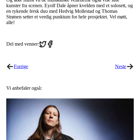
kunster fra scenen. Eyolf Dale åpner kvelden med et solosett, og
en rykende fersk duo med Hedvig Mollestad og Thomas
Strønen setter et verdig punktum for hele prosjektet. Vel møtt,
alle!
Share
Share
Del med venner:
on
on
Twitter
Facebook
Forrige
Neste
Vi anbefaler også: