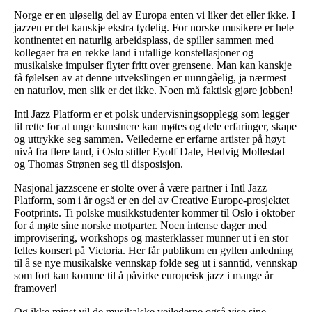
Norge er en uløselig del av Europa enten vi liker det eller ikke. I
jazzen er det kanskje ekstra tydelig. For norske musikere er hele
kontinentet en naturlig arbeidsplass, de spiller sammen med
kollegaer fra en rekke land i utallige konstellasjoner og
musikalske impulser flyter fritt over grensene. Man kan kanskje
få følelsen av at denne utvekslingen er uunngåelig, ja nærmest
en naturlov, men slik er det ikke. Noen må faktisk gjøre jobben!
Intl Jazz Platform er et polsk undervisningsopplegg som legger
til rette for at unge kunstnere kan møtes og dele erfaringer, skape
og uttrykke seg sammen. Veilederne er erfarne artister på høyt
nivå fra flere land, i Oslo stiller Eyolf Dale, Hedvig Mollestad
og Thomas Strønen seg til disposisjon.
Nasjonal jazzscene er stolte over å være partner i Intl Jazz
Platform, som i år også er en del av Creative Europe-prosjektet
Footprints. Ti polske musikkstudenter kommer til Oslo i oktober
for å møte sine norske motparter. Noen intense dager med
improvisering, workshops og masterklasser munner ut i en stor
felles konsert på Victoria. Her får publikum en gyllen anledning
til å se nye musikalske vennskap folde seg ut i sanntid, vennskap
som fort kan komme til å påvirke europeisk jazz i mange år
framover!
Og ikke minst vil de musikalske veilederne også vise sine