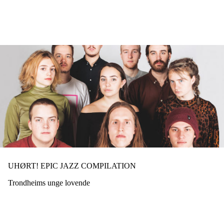
Hopp
til
hovedinnhold
UHØRT! EPIC JAZZ COMPILATION
Trondheims unge lovende