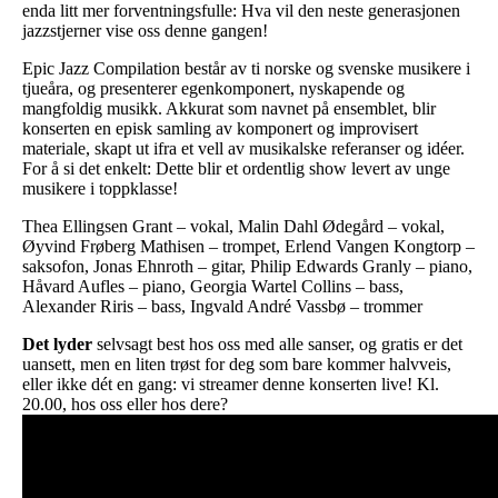
enda litt mer forventningsfulle: Hva vil den neste generasjonen
jazzstjerner vise oss denne gangen!
Epic Jazz Compilation består av ti norske og svenske musikere i
tjueåra, og presenterer egenkomponert, nyskapende og
mangfoldig musikk. Akkurat som navnet på ensemblet, blir
konserten en episk samling av komponert og improvisert
materiale, skapt ut ifra et vell av musikalske referanser og idéer.
For å si det enkelt: Dette blir et ordentlig show levert av unge
musikere i toppklasse!
Thea Ellingsen Grant – vokal, Malin Dahl Ødegård – vokal,
Øyvind Frøberg Mathisen – trompet, Erlend Vangen Kongtorp –
saksofon, Jonas Ehnroth – gitar, Philip Edwards Granly – piano,
Håvard Aufles – piano, Georgia Wartel Collins – bass,
Alexander Riris – bass, Ingvald André Vassbø – trommer
Det lyder
selvsagt best hos oss med alle sanser, og gratis er det
uansett, men en liten trøst for deg som bare kommer halvveis,
eller ikke dét en gang: vi streamer denne konserten live! Kl.
20.00, hos oss eller hos dere?