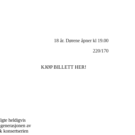
18 år. Dørene åpner kl 19.00
220/170
KJØP BILLETT HER!
lgte heldigvis
 generasjonen av
ak konsertserien