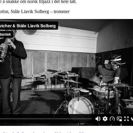
 å snakke om norsk frijazz i det hele tatt.
ofon, Ståle Liavik Solberg – trommer