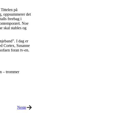
 Tittelen på
seg, oppsummerer det
alls freebag i
 kontemporært. Noe
e skal stables og
njeband”. I dag er
 med Cortex, Susanne
ofaen foran tv-en.
en – trommer
Neste