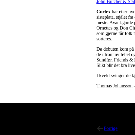
John Butcher & Stål
Cortex
har etter hve
sisteplata, stjålet 
meste: Avant-garde p
Ornettes og Don Che
som gjerne får folk
sorteres.
Da debuten kom på ga
de i front av feltet
Sundfør, Friends & 
Slikt blir det bra li
I kveld svinger de k
Thomas Johansson – 
Sha
Del med venner:
on
Twi
Forrige