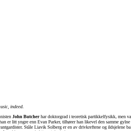
usic, indeed.
onisten
John Butcher
har doktorgrad i teoretisk partikkelfysikk, men va
an er litt yngre enn Evan Parker, tilhører han likevel den samme gylne
antgardister. Ståle Liavik Solberg er en av drivkreftene og ildsjelene b