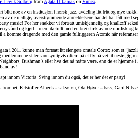
e Liavik Solberg
from
Agata Urbaniak
on
Vimeo
.
rt blitt noe av en institusjon i norsk jazz, avdeling litt fritt og mye trøkk.
fra en av de utallige, overstrømmende anmeldelsene bandet har fått med 
arty music! For her snakker vi fortsatt umiskjennelig og knalltøff sekstit
rrys ånd og kjød – men likefullt med en brei strek av noe nordisk og
 til å komme dragende med den gamle fullriggeren Atomic når referansen
ta i 2011 kunne man fortsatt litt slengete omtale Cortex som et “jazzli
 og medlemmene sitter sannsynligvis oftere på et fly på vei til neste gig
Neighbors, Bushman’s eller hva det nå måtte være, enn de er hjemme i s
veband av!
japt innom Victoria. Sving innom du også, det er her det er party!
trompet, Kristoffer Alberts – saksofon, Ola Høyer – bass, Gard Nilss
re
Share
on
tter
Facebook