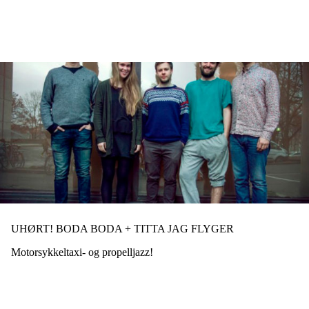
Hopp
til
hovedinnhold
UHØRT! BODA BODA + TITTA JAG FLYGER
Motorsykkeltaxi- og propelljazz!