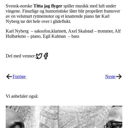
Svensk-norske
Titta jag flyger
spiller musikk med luft under
vingene. Finurlige og humoristiske låter blir propellert framover
av en velsmurt rytmemotor og et knatrende piano før Karl
Nyberg tar det hele over i glideflukt.
Karl Nyberg – saksofon,klarinett, Axel Skalstad – trommer, Alf
Hulbækmo – piano, Egil Kalman – bass
Share
Share
Del med venner:
on
on
Twitter
Facebook
Forrige
Neste
Vi anbefaler også: