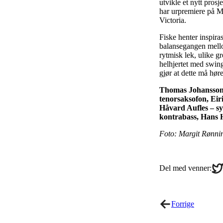
utvikle et nytt pros
har urpremiere på M
Victoria.
Fiske henter inspira
balansegangen mello
rytmisk lek, ulike g
helhjertet med swing
gjør at dette må hør
Thomas Johansson 
tenorsaksofon, Eir
Håvard Aufles – sy
kontrabass, Hans
Foto: Margit Rønni
Sha
Del med venner:
on
Twi
Forrige