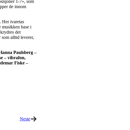
osisjoner 1-7», som
opper de innom
. Her ivaretas
r musikken base i
 krydres det
som alltid leverer,
 Hanna Paulsberg –
e – vibrafon,
ldemar Fiske –
Neste