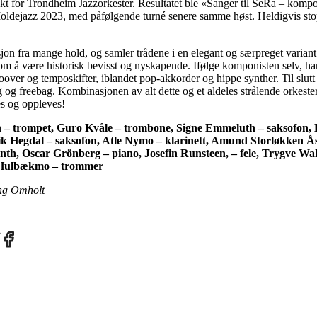
jekt for Trondheim Jazzorkester. Resultatet ble «Sanger til SeRa – komp
oldejazz 2023, med påfølgende turné senere samme høst. Heldigvis st
sjon fra mange hold, og samler trådene i en elegant og særpreget variant
m å være historisk bevisst og nyskapende. Ifølge komponisten selv, ha
roover og temposkifter, iblandet pop-akkorder og hippe synther. Til slutt
 og freebag. Kombinasjonen av alt dette og et aldeles strålende orkester 
es og oppleves!
– trompet, Guro Kvåle – trombone, Signe Emmeluth – saksofon,
ik Hegdal – saksofon, Atle Nymo – klarinett, Amund Storløkken Ås
nth, Oscar Grönberg – piano, Josefin Runsteen, – fele, Trygve Wa
 Hulbækmo – trommer
ng Omholt
re
Share
on
tter
Facebook