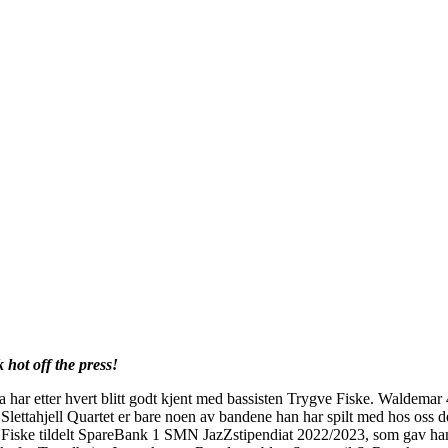
hot off the press!
a har etter hvert blitt godt kjent med bassisten Trygve Fiske. Waldema
lettahjell Quartet er bare noen av bandene han har spilt med hos oss d
Fiske tildelt SpareBank 1 SMN JazZstipendiat 2022/2023, som gav ham