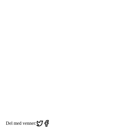
Share
Share
Del med venner:
on
on