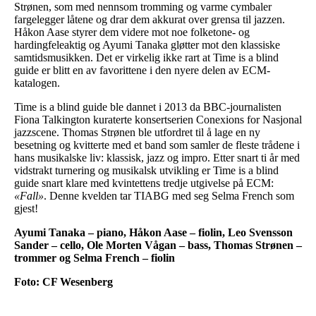
Strønen, som med nennsom tromming og varme cymbaler
fargelegger låtene og drar dem akkurat over grensa til jazzen.
Håkon Aase styrer dem videre mot noe folketone- og
hardingfeleaktig og Ayumi Tanaka gløtter mot den klassiske
samtidsmusikken. Det er virkelig ikke rart at Time is a blind
guide er blitt en av favorittene i den nyere delen av ECM-
katalogen.
Time is a blind guide ble dannet i 2013 da BBC-journalisten
Fiona Talkington kuraterte konsertserien Conexions for Nasjonal
jazzscene. Thomas Strønen ble utfordret til å lage en ny
besetning og kvitterte med et band som samler de fleste trådene i
hans musikalske liv: klassisk, jazz og impro. Etter snart ti år med
vidstrakt turnering og musikalsk utvikling er Time is a blind
guide snart klare med kvintettens tredje utgivelse på ECM:
«Fall»
. Denne kvelden tar TIABG med seg Selma French som
gjest!
Ayumi Tanaka – piano, Håkon Aase – fiolin, Leo Svensson
Sander – cello, Ole Morten Vågan – bass, Thomas Strønen –
trommer og Selma French – fiolin
Foto: CF Wesenberg