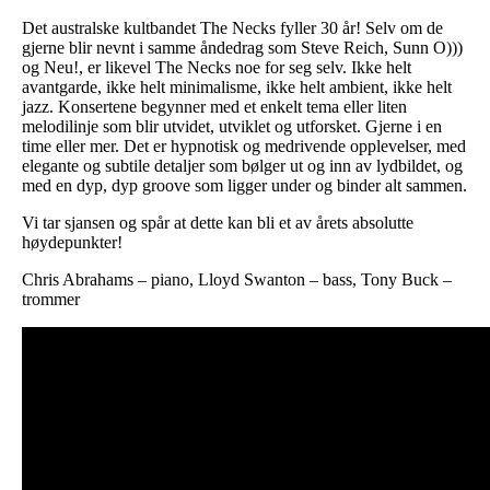
Det australske kultbandet The Necks fyller 30 år! Selv om de
gjerne blir nevnt i samme åndedrag som Steve Reich, Sunn O)))
og Neu!, er likevel The Necks noe for seg selv. Ikke helt
avantgarde, ikke helt minimalisme, ikke helt ambient, ikke helt
jazz. Konsertene begynner med et enkelt tema eller liten
melodilinje som blir utvidet, utviklet og utforsket. Gjerne i en
time eller mer. Det er hypnotisk og medrivende opplevelser, med
elegante og subtile detaljer som bølger ut og inn av lydbildet, og
med en dyp, dyp groove som ligger under og binder alt sammen.
Vi tar sjansen og spår at dette kan bli et av årets absolutte
høydepunkter!
Chris Abrahams – piano, Lloyd Swanton – bass, Tony Buck –
trommer