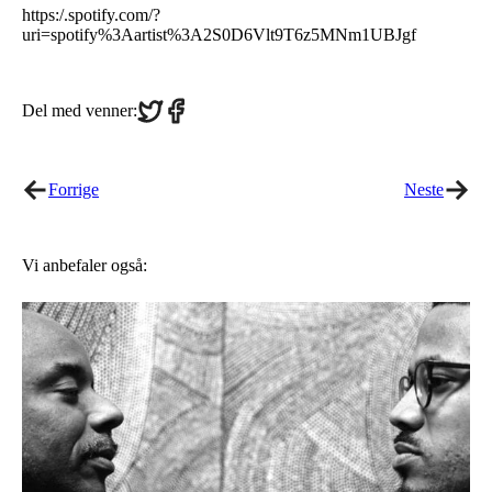
https:/.spotify.com/?
uri=spotify%3Aartist%3A2S0D6Vlt9T6z5MNm1UBJgf
Share
Share
Del med venner:
on
on
Twitter
Facebook
Forrige
Neste
Vi anbefaler også: