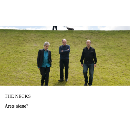
Hopp
til
hovedinnhold
THE NECKS
Årets råeste?