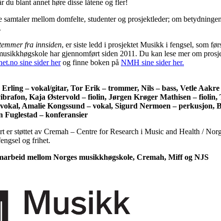
år du blant annet høre disse låtene og fler!
te samtaler mellom domfelte, studenter og prosjektleder; om betydninge
.
temmer fra innsiden
, er siste ledd i prosjektet Musikk i fengsel, som fø
usikkhøgskole har gjennomført siden 2011. Du kan lese mer om prosje
et.no sine sider her
og finne boken på
NMH sine sider her.
, Erling – vokal/gitar, Tor Erik – trommer, Nils – bass, Vetle Aakr
brafon, Kaja Østervold – fiolin, Jørgen Krøger Mathisen – fiolin
 vokal, Amalie Kongssund – vokal, Sigurd Nermoen – perkusjon, 
in Fuglestad – konferansier
ert er støttet av Cremah – Centre for Research i Music and Health / No
engsel og frihet.
amarbeid mellom Norges musikkhøgskole, Cremah, Miff og NJS