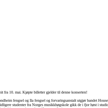
hit fra 10. mai. Kjøpte billetter gjelder til denne konserten!
rondheim fengsel og Ila fengsel og forvaringsanstalt utgjør bandet Hou
ligere studenter fra Norges musikkhøgskole gikk de i fjor høst i studio