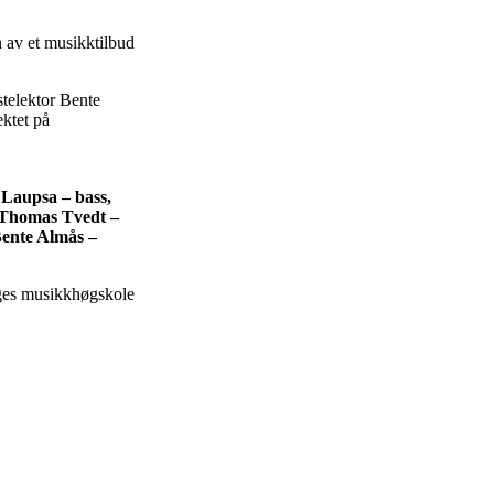
n av et musikktilbud
rstelektor Bente
ktet på
e Laupsa – bass,
, Thomas Tvedt –
Bente Almås –
rges musikkhøgskole