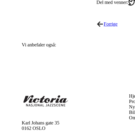
Sha
Del med venner:
on
Twi
Forrige
Vi anbefaler også:
Hj
Pr
Ny
Bil
Om
Karl Johans gate 35
0162 OSLO