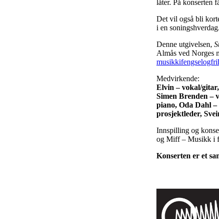
låter. På konserten f
Det vil også bli kor
i en soningshverdag
Denne utgivelsen,
S
Almås ved Norges m
musikkifengselogfrih
Medvirkende:
Elvin – vokal/gitar
Simen Brenden – vi
piano, Oda Dahl –
prosjektleder, Sve
Innspilling og kons
og Miff – Musikk i f
Konserten er et s