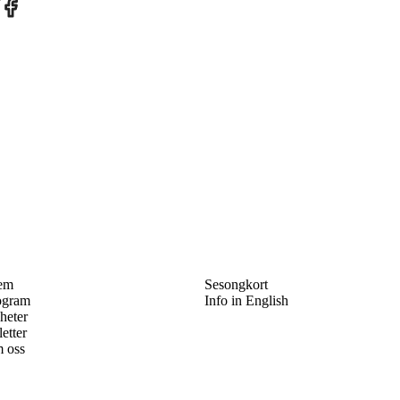
re
Share
on
tter
Facebook
em
Sesongkort
ogram
Info in English
heter
letter
 oss