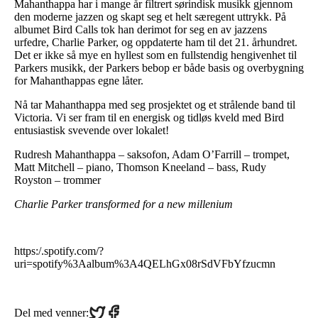
Mahanthappa har i mange år filtrert sørindisk musikk gjennom
den moderne jazzen og skapt seg et helt særegent uttrykk. På
albumet Bird Calls tok han derimot for seg en av jazzens
urfedre, Charlie Parker, og oppdaterte ham til det 21. århundret.
Det er ikke så mye en hyllest som en fullstendig hengivenhet til
Parkers musikk, der Parkers bebop er både basis og overbygning
for Mahanthappas egne låter.
Nå tar Mahanthappa med seg prosjektet og et strålende band til
Victoria. Vi ser fram til en energisk og tidløs kveld med Bird
entusiastisk svevende over lokalet!
Rudresh Mahanthappa – saksofon, Adam O’Farrill – trompet,
Matt Mitchell – piano, Thomson Kneeland – bass, Rudy
Royston – trommer
Charlie Parker transformed for a new millenium
https:/.spotify.com/?
uri=spotify%3Aalbum%3A4QELhGx08rSdVFbYfzucmn
Share
Share
Del med venner: