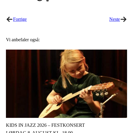
on
on
Twitter
Facebook
Forrige
Neste
Vi anbefaler også:
KIDS IN JAZZ 2026 – FESTKONSERT
LØRDAG 8. AUGUST KL. 18.00