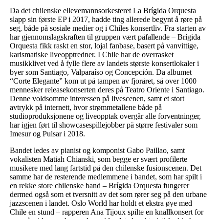
Da det chilenske ellevemannsorkesteret La Brígida Orquesta
slapp sin første EP i 2017, hadde ting allerede begynt å røre på
seg, både på sosiale medier og i Chiles konsertliv. Fra starten av
har gjennomslagskraften til gruppen vært påfallende – Brígida
Orquesta fikk raskt en stor, lojal fanbase, basert på vanvittige,
karismatiske liveopptredner. I Chile har de overrasket
musikklivet ved å fylle flere av landets største konsertlokaler i
byer som Santiago, Valparaíso og Concepción. Da albumet
“Corte Elegante” kom ut på tampen av fjoråret, så over 1000
mennesker releasekonserten deres på Teatro Oriente i Santiago.
Denne voldsomme interessen på livescenen, samt et stort
avtrykk på internett, hvor strømmetallene både på
studioproduksjonene og liveopptak overgår alle forventninger,
har igjen ført til showcasespillejobber på større festivaler som
Imesur og Pulsar i 2018.
Bandet ledes av pianist og komponist Gabo Paillao, samt
vokalisten Matiah Chianski, som begge er svært profilerte
musikere med lang fartstid på den chilenske fusionscenen. Det
samme har de resterende medlemmene i bandet, som har spilt i
en rekke store chilenske band – Brígida Orquesta fungerer
dermed også som et tversnitt av det som rører seg på den urbane
jazzscenen i landet. Oslo World har holdt et ekstra øye med
Chile en stund – rapperen Ana Tijoux spilte en knallkonsert for