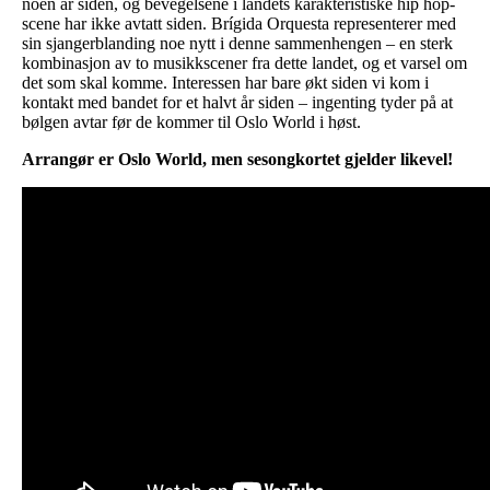
noen år siden, og bevegelsene i landets karakteristiske hip hop-
scene har ikke avtatt siden. Brígida Orquesta representerer med
sin sjangerblanding noe nytt i denne sammenhengen – en sterk
kombinasjon av to musikkscener fra dette landet, og et varsel om
det som skal komme. Interessen har bare økt siden vi kom i
kontakt med bandet for et halvt år siden – ingenting tyder på at
bølgen avtar før de kommer til Oslo World i høst.
Arrangør er Oslo World, men sesongkortet gjelder likevel!