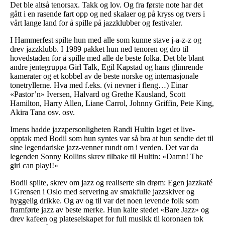
Det ble altså tenorsax. Takk og lov. Og fra første note har det
gått i en rasende fart opp og ned skalaer og på kryss og tvers i
vårt lange land for å spille på jazzklubber og festivaler.
I Hammerfest spilte hun med alle som kunne stave j-a-z-z og
drev jazzklubb. I 1989 pakket hun ned tenoren og dro til
hovedstaden for å spille med alle de beste folka. Det ble blant
andre jentegruppa Girl Talk, Egil Kapstad og hans glimrende
kamerater og et kobbel av de beste norske og internasjonale
tonetryllerne. Hva med f.eks. (vi nevner i fleng…) Einar
«Pastor’n» Iversen, Halvard og Grethe Kausland, Scott
Hamilton, Harry Allen, Liane Carrol, Johnny Griffin, Pete King,
Akira Tana osv. osv.
Imens hadde jazzpersonligheten Randi Hultin laget et live-
opptak med Bodil som hun syntes var så bra at hun sendte det til
sine legendariske jazz-venner rundt om i verden. Det var da
legenden Sonny Rollins skrev tilbake til Hultin: «Damn! The
girl can play!!»
Bodil spilte, skrev om jazz og realiserte sin drøm: Egen jazzkafé
i Grensen i Oslo med servering av smakfulle jazzskiver og
hyggelig drikke. Og av og til var det noen levende folk som
framførte jazz av beste merke. Hun kalte stedet «Bare Jazz» og
drev kafeen og plateselskapet for full musikk til koronaen tok