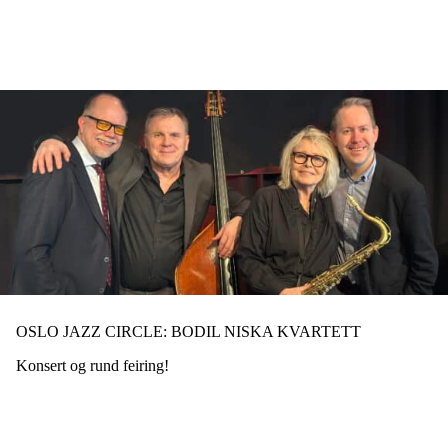
Hopp
til
hovedinnhold
OSLO JAZZ CIRCLE: BODIL NISKA KVARTETT
Konsert og rund feiring!