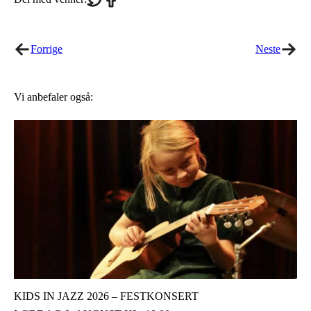
on
on
Twitter
Facebook
Forrige
Neste
Vi anbefaler også:
KIDS IN JAZZ 2026 – FESTKONSERT