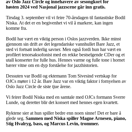
av Oslo Jazz Circle og innehavere av sesongkort for
høsten 2024 ved Nasjonal jazzscene går inn gratis.
Tirsdag 3. september vil vi feire 70-årsdagen til fantastiske Bodil
Niska. At det er en begivenhet vi vil å markere, kan ingen
komme fra.
Bodil har vært en viktig person i Oslos jazzverden. Ikke minst
gjennom sin drift av det legendariske vannhullet Bare Jazz, et
sted vi fortsatt inderlig savner. Men også fordi hun har vært en
profilert tenorsaksofonist med en rekke bestselgende CDer og et
utall konserter for fulle hus. Hennes varme og fulle tone i hornet
bærer vitne om en dyp forståelse for jazzhistorien.
Dessuten var Bodil og ektemann Tom Sivesind vertskap for
OJCs møter i 12 år. Bare Jazz var en viktig faktor i fornyelsen av
Oslo Jazz Circle de siste tjue årene.
Vi feirer Bodil Niska med en samtale med OJCs formann Sverre
Lunde, og deretter blir det konsert med hennes egen kvartett.
Ryktene sier at hun spiller bedre enn noen sinne! Det er bare å
glede seg.
Sammen med Niska spiller Magne Arnesen, piano,
Stig Hvalryg, bass, og Marcus Levin, trommer.