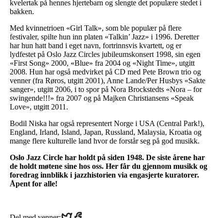
kvelertak på hennes hjertebarn og slengte det populære stedet i
bakken.
Med kvinnetrioen «Girl Talk», som ble populær på flere
festivaler, spilte hun inn platen «Talkin’ Jazz» i 1996. Deretter
har hun hatt band i eget navn, fortrinnsvis kvartett, og er
lydfestet på Oslo Jazz Circles jubileumskonsert 1998, sin egen
«First Song» 2000, «Blue» fra 2004 og «Night Time», utgitt
2008. Hun har også medvirket på CD med Pete Brown trio og
venner (fra Røros, utgitt 2001), Anne Lande/Per Husbys «Sakte
sanger», utgitt 2006, i to spor på Nora Brockstedts «Nora – for
swingende!!!» fra 2007 og på Majken Christiansens «Speak
Love», utgitt 2011.
Bodil Niska har også representert Norge i USA (Central Park!),
England, Irland, Island, Japan, Russland, Malaysia, Kroatia og
mange flere kulturelle land hvor de forstår seg på god musikk.
Oslo Jazz Circle har holdt på siden 1948. De siste årene har
de holdt møtene sine hos oss. Her får du gjennom musikk og
foredrag innblikk i jazzhistorien via engasjerte kuratorer.
Åpent for alle!
Share
Share
Del med venner: