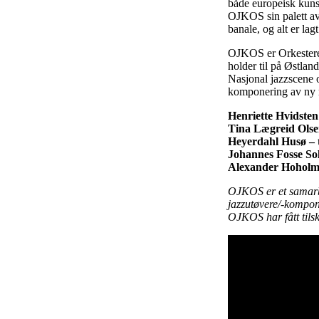
både europeisk kunst
OJKOS sin palett av
banale, og alt er lag
OJKOS er Orkesteret 
holder til på Østlan
Nasjonal jazzscene 
komponering av ny m
Henriette Hvidsten
Tina Lægreid Olse
Heyerdahl Husø – 
Johannes Fosse Sol
Alexander Hoholm 
OJKOS er et samarbe
jazzutøvere/-komponi
OJKOS har fått tils