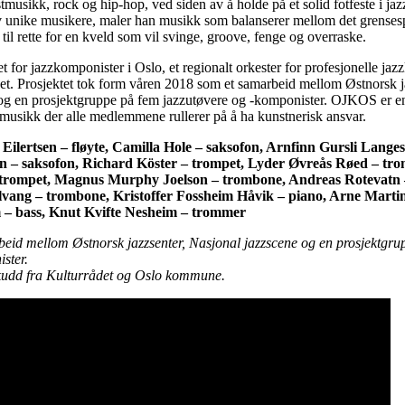
musikk, rock og hip-hop, ved siden av å holde på et solid fotfeste i jaz
 unike musikere, maler han musikk som balanserer mellom det grenses
t til rette for en kveld som vil svinge, groove, fenge og overraske.
for jazzkomponister i Oslo, et regionalt orkester for profesjonelle ja
det. Prosjektet tok form våren 2018 som et samarbeid mellom Østnorsk j
og en prosjektgruppe på fem jazzutøvere og -komponister. OJKOS er en
usikk der alle medlemmene rullerer på å ha kunstnerisk ansvar.
 Eilertsen – fløyte, Camilla Hole – saksofon, Arnfinn Gursli Lange
n – saksofon, Richard Köster – trompet, Lyder Øvreås Røed – tr
trompet, Magnus Murphy Joelson – trombone, Andreas Rotevatn 
vang – trombone, Kristoffer Fossheim Håvik – piano, Arne Martin
– bass, Knut Kvifte Nesheim – trommer
id mellom Østnorsk jazzsenter, Nasjonal jazzscene og en prosjektgru
ster.
kudd fra Kulturrådet og Oslo kommune.