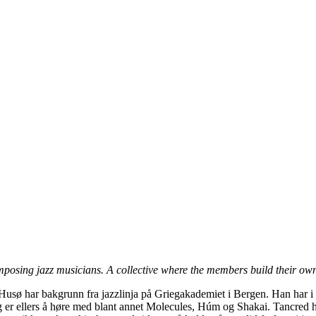
mposing jazz musicians. A collective where the members build their own
sø har bakgrunn fra jazzlinja på Griegakademiet i Bergen. Han har i fle
er ellers å høre med blant annet Molecules, Húm og Shakai. Tancred he