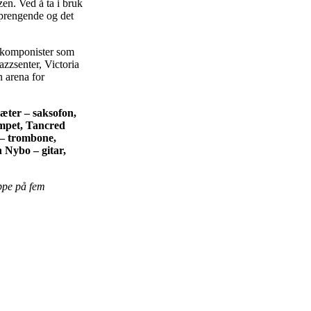
zen. Ved å ta i bruk
prengende og det
zzkomponister som
azzsenter, Victoria
 arena for
sæter – saksofon,
ompet, Tancred
– trombone,
 Nybo – gitar,
ppe på fem