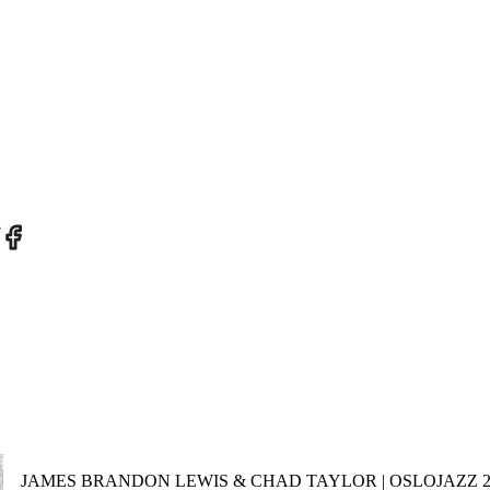
re
Share
on
tter
Facebook
JAMES BRANDON LEWIS & CHAD TAYLOR | OSLOJAZZ 2