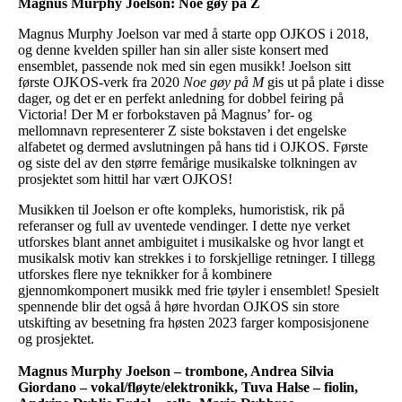
Magnus Murphy Joelson: Noe gøy på Z
Magnus Murphy Joelson var med å starte opp OJKOS i 2018,
og denne kvelden spiller han sin aller siste konsert med
ensemblet, passende nok med sin egen musikk! Joelson sitt
første OJKOS-verk fra 2020
Noe gøy på M
gis ut på plate i disse
dager, og det er en perfekt anledning for dobbel feiring på
Victoria! Der M er forbokstaven på Magnus’ for- og
mellomnavn representerer Z siste bokstaven i det engelske
alfabetet og dermed avslutningen på hans tid i OJKOS. Første
og siste del av den større femårige musikalske tolkningen av
prosjektet som hittil har vært OJKOS!
Musikken til Joelson er ofte kompleks, humoristisk, rik på
referanser og full av uventede vendinger. I dette nye verket
utforskes blant annet ambiguitet i musikalske og hvor langt et
musikalsk motiv kan strekkes i to forskjellige retninger. I tillegg
utforskes flere nye teknikker for å kombinere
gjennomkomponert musikk med frie tøyler i ensemblet! Spesielt
spennende blir det også å høre hvordan OJKOS sin store
utskifting av besetning fra høsten 2023 farger komposisjonene
og prosjektet.
Magnus Murphy Joelson – trombone, Andrea Silvia
Giordano – vokal/fløyte/elektronikk, Tuva Halse – fiolin,