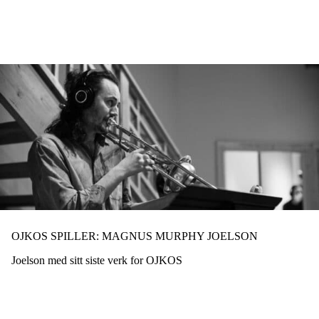
Hopp
til
hovedinnhold
OJKOS SPILLER: MAGNUS MURPHY JOELSON
Joelson med sitt siste verk for OJKOS