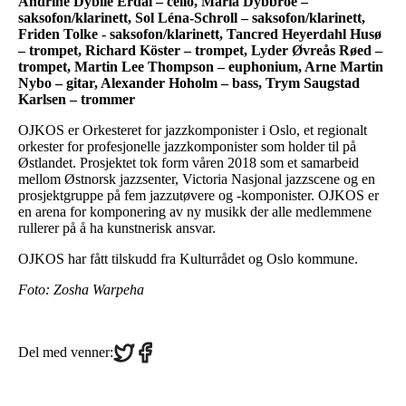
Andrine Dyblie Erdal – cello, Maria Dybbroe –
saksofon/klarinett, Sol Léna-Schroll – saksofon/klarinett,
Friden Tolke - saksofon/klarinett, Tancred Heyerdahl Husø
– trompet, Richard Köster – trompet, Lyder Øvreås Røed –
trompet, Martin Lee Thompson – euphonium, Arne Martin
Nybo – gitar, Alexander Hoholm – bass, Trym Saugstad
Karlsen – trommer
OJKOS er Orkesteret for jazzkomponister i Oslo, et regionalt
orkester for profesjonelle jazzkomponister som holder til på
Østlandet. Prosjektet tok form våren 2018 som et samarbeid
mellom Østnorsk jazzsenter, Victoria Nasjonal jazzscene og en
prosjektgruppe på fem jazzutøvere og -komponister. OJKOS er
en arena for komponering av ny musikk der alle medlemmene
rullerer på å ha kunstnerisk ansvar.
OJKOS har fått tilskudd fra Kulturrådet og Oslo kommune.
Foto: Zosha Warpeha
Share
Share
Del med venner:
on
on
Twitter
Facebook