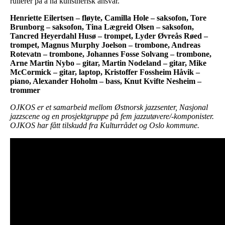
rullerer på å ha kunstnerisk ansvar.
Henriette Eilertsen – fløyte, Camilla Hole – saksofon, Tore
Brunborg – saksofon, Tina Lægreid Olsen – saksofon,
Tancred Heyerdahl Husø – trompet, Lyder Øvreås Røed –
trompet, Magnus Murphy Joelson – trombone, Andreas
Rotevatn – trombone, Johannes Fosse Solvang – trombone,
Arne Martin Nybo – gitar, Martin Nodeland – gitar, Mike
McCormick – gitar, laptop, Kristoffer Fossheim Håvik –
piano, Alexander Hoholm – bass, Knut Kvifte Nesheim –
trommer
OJKOS er et samarbeid mellom Østnorsk jazzsenter, Nasjonal
jazzscene og en prosjektgruppe på fem jazzutøvere/-komponister.
OJKOS har fått tilskudd fra Kulturrådet og Oslo kommune.