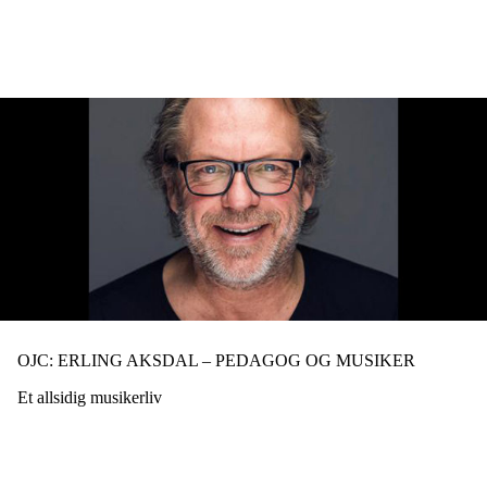
Hopp
til
hovedinnhold
OJC: ERLING AKSDAL – PEDAGOG OG MUSIKER
Et allsidig musikerliv