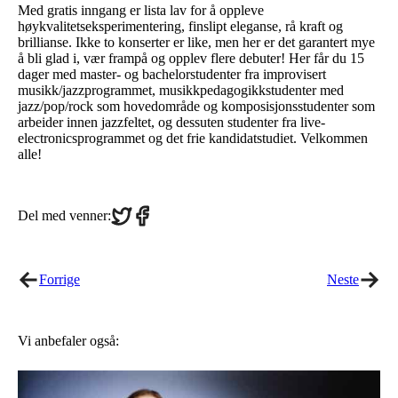
Med gratis inngang er lista lav for å oppleve
høykvalitetseksperimentering, finslipt eleganse, rå kraft og
brillianse. Ikke to konserter er like, men her er det garantert mye
å bli glad i, vær frampå og opplev flere debuter! Her får du 15
dager med master- og bachelorstudenter fra improvisert
musikk/jazzprogrammet, musikkpedagogikkstudenter med
jazz/pop/rock som hovedområde og komposisjonsstudenter som
arbeider innen jazzfeltet, og dessuten studenter fra live-
electronicsprogrammet og det frie kandidatstudiet. Velkommen
alle!
Share
Share
Del med venner:
on
on
Twitter
Facebook
Forrige
Neste
Vi anbefaler også: