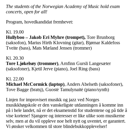
The students of the Norwegian Academy of Music hold exam
concerts, open for all!
Program, hovedkandidat fremhevet:
Kl. 19.00
Hullyboo – Jakob Eri Myhre (trompet),
Tore Brunborg
(saksofon), Marius Hirth Klovning (gitar), Bjørnar Kaldefoss
Tveite (bass), Mats Mæland Jensen (trommer)
Kl. 20.30
Tore Ljøkelsøy (trommer)
, Arnfinn Gursli Langesæter
(saksofoner), Kjetil Jerve (piano), Joel Ring (bass)
Kl. 22.00
Michael McCormick (laptop)
, Anders Abelseth (saksofoner),
Tove Bagge (bratsj), Guostė Tamulynaitė (piano/synth)
Linjen for improvisert musikk og jazz ved Norges
musikkhøgskole er den vanskeligste utdanningen å komme inn
på i hele landet, nå er det eksamenstid for studentene og på tide å
vise kortene! Sjangere og interesser er like ulike som musikerne
selv, men at du vil oppleve noe helt nytt og uventet, er garantert.
Vi ønsker velkommen til store blindebukkopplevelser!