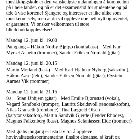
musikkhøgskole er den vanskeligste utdanningen å komme inn
på i hele landet, og nå er det eksamenstid for studentene og på
tide å vise kortene! Sjangere og interesser er like ulike som
musikerne selv, men at du vil oppleve noe helt nytt og uventet,
er garantert. Vi ønsker velkommen til store
blindebukkopplevelser!
Mandag 12. juni kl. 19.00
Pangpang – Håkon Norby Bjørgo (kontrabass) Med Ivar
Myrset Asheim (trommer), Sander Eriksen Nordahl (gitar)
Mandag 12. juni kl. 20.15
Martin Morland (bass) Med Karl Hjalmar Nyberg (saksofon),
Håkon Aase (fele), Sander Eriksen Nordahl (gitar), Øystein
Aarnes Vik (trommer)
Mandag 12. juni kl. 21.15
ísa – Stian Unhjem (gitar) Med Emilie Bjørnstad (vokal),
Vegard Sandbukt (trompet), Lauritz Skeidsvoll (tenorsaksofon),
Nilas Granseth (trombone), Tina Lægreid Olsen
(barytonsaksofon), Martin Sandvik Gjerde (Fender Rhodes),
Magnus Falkenberg (bass), Magnus Sefaniassen Eide (trommer)
Med gratis inngang er lista lav for å oppleve
høykvalitetseksperimentering, finslipt eleganse, rå kraft og