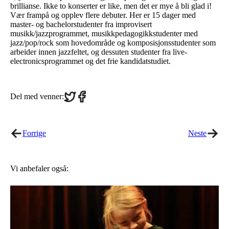
brillianse. Ikke to konserter er like, men det er mye å bli glad i!
Vær frampå og opplev flere debuter. Her er 15 dager med
master- og bachelorstudenter fra improvisert
musikk/jazzprogrammet, musikkpedagogikkstudenter med
jazz/pop/rock som hovedområde og komposisjonsstudenter som
arbeider innen jazzfeltet, og dessuten studenter fra live-
electronicsprogrammet og det frie kandidatstudiet.
Share
Share
Del med venner:
on
on
Twitter
Facebook
Forrige
Neste
Vi anbefaler også: