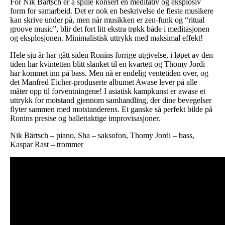
For Nik Bärtsch er å spille konsert en meditativ og eksplosiv
form for samarbeid. Det er nok en beskrivelse de fleste musikere
kan skrive under på, men når musikken er zen-funk og “ritual
groove music”, blir det fort litt ekstra trøkk både i meditasjonen
og eksplosjonen. Minimalistisk uttrykk med maksimal effekt!
Hele sju år har gått siden Ronins forrige utgivelse, i løpet av den
tiden har kvintetten blitt slanket til en kvartett og Thomy Jordi
har kommet inn på bass. Men nå er endelig ventetiden over, og
det Manfred Eicher-produserte albumet Awase lever på alle
måter opp til forventningene! I asiatisk kampkunst er awase et
uttrykk for motstand gjennom samhandling, der dine bevegelser
flyter sammen med motstanderens. Et ganske så perfekt bilde på
Ronins presise og ballettaktige improvisasjoner.
Nik Bärtsch – piano, Sha – saksofon, Thomy Jordi – bass,
Kaspar Rast – trommer