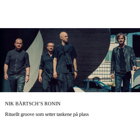
Hopp
til
hovedinnhold
NIK BÄRTSCH’S RONIN
Rituellt groove som setter tankene på plass