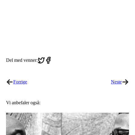
Share
Share
Del med venner:
on
on
Twitter
Facebook
Forrige
Neste
Vi anbefaler også: