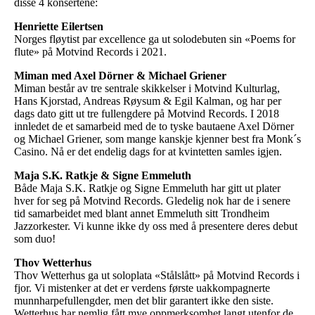
disse 4 konsertene:
Henriette Eilertsen
Norges fløytist par excellence ga ut solodebuten sin «Poems for
flute» på Motvind Records i 2021.
Miman med Axel Dörner & Michael Griener
Miman består av tre sentrale skikkelser i Motvind Kulturlag,
Hans Kjorstad, Andreas Røysum & Egil Kalman, og har per
dags dato gitt ut tre fullengdere på Motvind Records. I 2018
innledet de et samarbeid med de to tyske bautaene Axel Dörner
og Michael Griener, som mange kanskje kjenner best fra Monk´s
Casino. Nå er det endelig dags for at kvintetten samles igjen.
Maja S.K. Ratkje & Signe Emmeluth
Både Maja S.K. Ratkje og Signe Emmeluth har gitt ut plater
hver for seg på Motvind Records. Gledelig nok har de i senere
tid samarbeidet med blant annet Emmeluth sitt Trondheim
Jazzorkester. Vi kunne ikke dy oss med å presentere deres debut
som duo!
Thov Wetterhus
Thov Wetterhus ga ut soloplata «Stålslått» på Motvind Records i
fjor. Vi mistenker at det er verdens første uakkompagnerte
munnharpefullengder, men det blir garantert ikke den siste.
Wetterhus har nemlig fått mye oppmerksomhet langt utenfor de