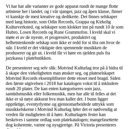
Vi har har alle varianter av gode apparat rundt de mange flotte
artistene her i landet, og i vår sjanger, jazz og åpen klasse, finner
vi kanskje de mest kreative og dedikerte. Det finnes selskaper
med lang historie, som Odin Records, Grappa og Kirkelig
Kulturverksted, og selskaper som klokker inn på rundt 10 år som
Hubro, Losen Records og Rune Grammofon. I kveld skal vi
møte et av de nyeste, et progressivt, produktivt og
helhetstenkende selskap som ikke er redd for si ifra om hvor de
står. I kveld er det viktigste den spennende musikken de
produserer og gir ut, i kveld får vi høre en sjelden puls fra
jazzkassa i platebutikken.
De presenterer seg selv slik: Motvind Kulturlag tror på å bidra til
å skape den virkeligheten man ønsker seg, og plateselskapet
Motvind Records eksemplifiserer dette etoset med bragd. Siden
den første utgivelsen i 2018 har katalogen vokst til å inkludere
rundt 20 plater. De kan enten kategoriseres som jazz,
samtidsmusikk eller folkemusikk, men har alle til felles at det
ikke er så nøye akkurat hva man kaller det. I bunn ligger
oppriktige, eventyrlystne og gjennomarbeidede uttrykk som
musikkelskerne i Motvind Kulturlag føler det er nødvendig at
verden får muligheten til å høre. Kulturlagets fester kan
beskrives i samme ordlag som platekatalogen; mangefasetterte
dog koherente, varme og nysgjerrige. På Victoria presenteres